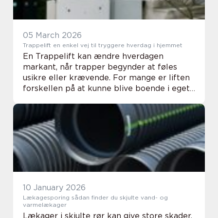
05 March 2026
Trappelift en enkel vej til tryggere hverdag i hjemmet
En Trappelift kan ændre hverdagen
markant, når trapper begynder at føles
usikre eller krævende. For mange er liften
forskellen på at kunne blive boende i eget
hjem eller være nødt til at flytte. Løsningen
behøver hverken være kompliceret,
pladskræven...
10 January 2026
Lækagesporing sådan finder du skjulte vand- og
varmelækager
Lækager i skjulte rør kan give store skader,