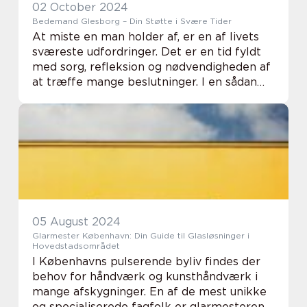
02 October 2024
Bedemand Glesborg – Din Støtte i Svære Tider
At miste en man holder af, er en af livets
sværeste udfordringer. Det er en tid fyldt
med sorg, refleksion og nødvendigheden af
at træffe mange beslutninger. I en sådan
stund kan det være en uvurderlig hjælp at
ha...
05 August 2024
Glarmester København: Din Guide til Glasløsninger i
Hovedstadsområdet
I Københavns pulserende byliv findes der
behov for håndværk og kunsthåndværk i
mange afskygninger. En af de mest unikke
og specialiserede fagfolk er glarmesteren,