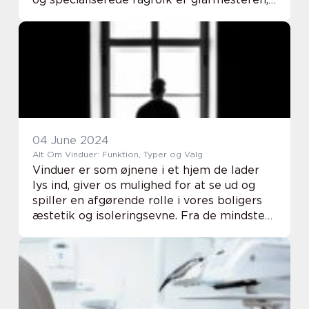
hvis arbejde ofte går ubemærket hen indtil
v...
04 June 2024
Alt Om Vinduer: Funktion, Typer og Valg
Vinduer er som øjnene i et hjem de lader
lys ind, giver os mulighed for at se ud og
spiller en afgørende rolle i vores boligers
æstetik og isoleringsevne. Fra de mindste
kældervinduer til de store
panoramavinduer er det vigtigt at forstå,
hvordan man...