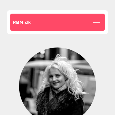
RBM.
dk