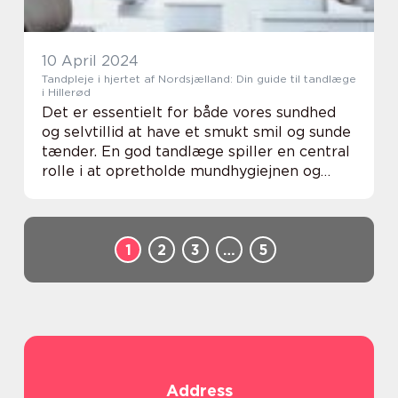
10 April 2024
Tandpleje i hjertet af Nordsjælland: Din guide til tandlæge
i Hillerød
Det er essentielt for både vores sundhed
og selvtillid at have et smukt smil og sunde
tænder. En god tandlæge spiller en central
rolle i at opretholde mundhygiejnen og
sikre, at alle tandproblemer adresseres
professionelt. I Hillerød, en charmerende ...
1
2
3
…
5
Address