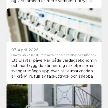
og virksomhed et mere velholdt udtryk. Når
hverdagen er travl, kan det dog være svært
selv at finde tid og kræfter til vind...
07 April 2026
Elavtal så väljer du rätt avtal för din vardag och plånbok
Ett Elavtal påverkar både vardagsekonomin
och hur trygg du känner dig när elpriserna
svänger. Många upplever att elmarknaden
är krånglig, full av fackuttryck och snabba
prisförändringar. Samtidigt går det att
skapa ordning och få bra kontroll med någ...