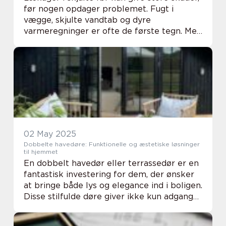
før nogen opdager problemet. Fugt i
vægge, skjulte vandtab og dyre
varmeregninger er ofte de første tegn. Med
professionel Lækagesporing er det muligt
at finde lækagen præcist, så du undgår
unødig opbrydni...
02 May 2025
Dobbelte havedøre: Funktionelle og æstetiske løsninger
til hjemmet
En dobbelt havedør eller terrassedør er en
fantastisk investering for dem, der ønsker
at bringe både lys og elegance ind i boligen.
Disse stilfulde døre giver ikke kun adgang
til udendørsområder som have...