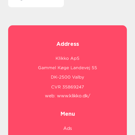
Address
web:
www.klikko.dk/
Menu
Ads