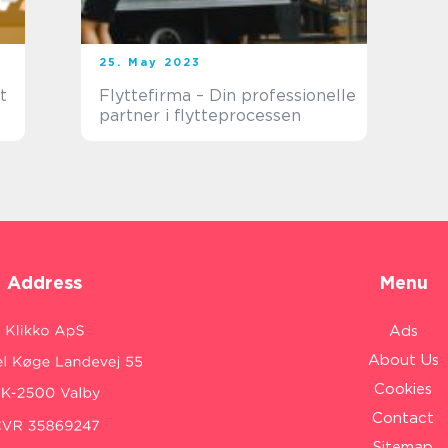
25. May 2023
t
Flyttefirma – Din professionelle
partner i flytteprocessen
Address
Menu
Ads
About Us
Cookies
Contact
Sitemap