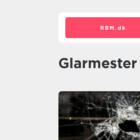
RBM.
dk
glarmeste