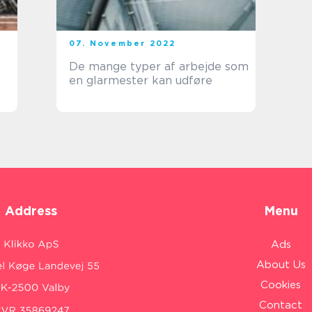
07. November 2022
De mange typer af arbejde som
en glarmester kan udføre
Address
Menu
Ads
About Us
Cookies
Contact