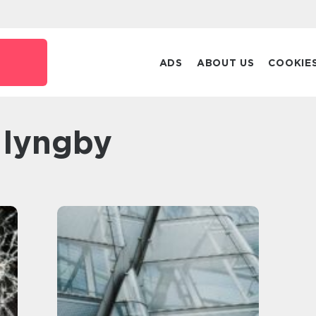
ADS
ABOUT US
COOKIE
r lyngby