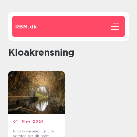
RBM.
dk
kloakrensning
01. May 2024
Kloakrensning: En vital
service for dit hjem