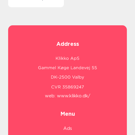
Address
web:
www.klikko.dk/
Menu
Ads