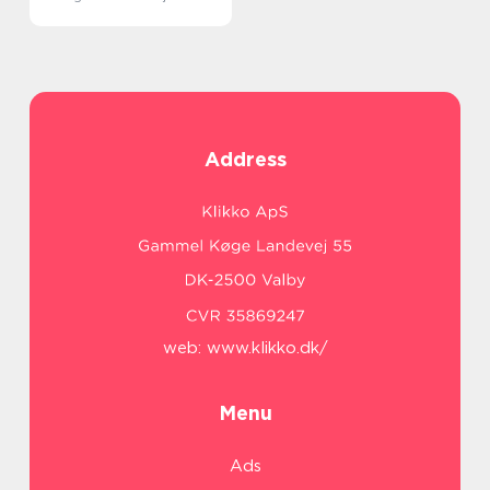
Address
web:
www.klikko.dk/
Menu
Ads