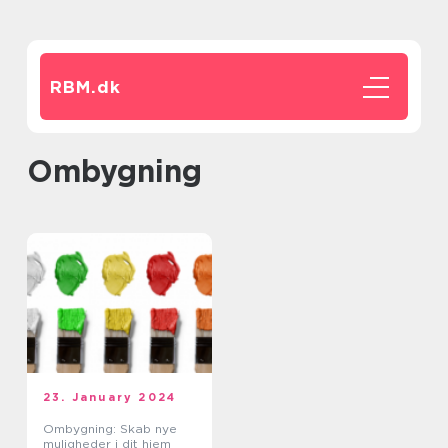
RBM.
dk
ombygning
23. January 2024
Ombygning: Skab nye
muligheder i dit hjem