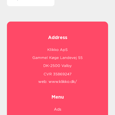
Address
web:
www.klikko.dk/
Menu
Ads