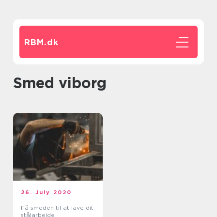
RBM.
dk
smed viborg
26. July 2020
Få smeden til at lave dit
stålarbejde