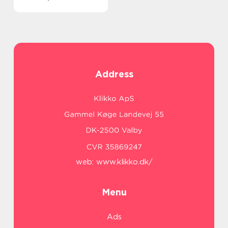
Address
web:
www.klikko.dk/
Menu
Ads