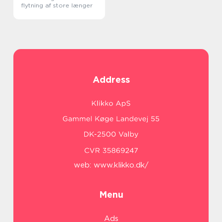
flytning af store længer
Address
web:
www.klikko.dk/
Menu
Ads