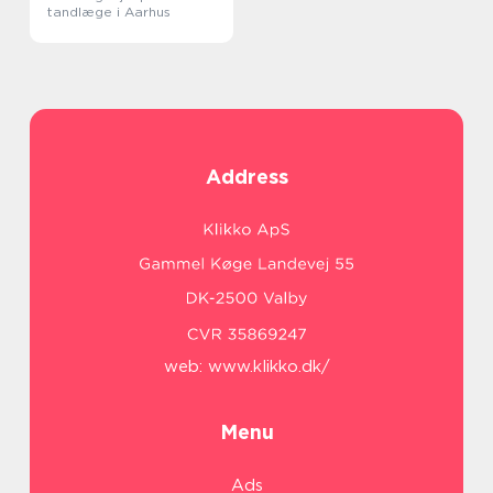
tandlæge i Aarhus
Address
web:
www.klikko.dk/
Menu
Ads