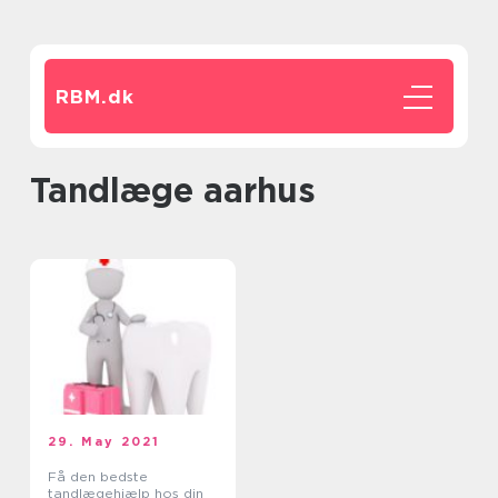
RBM.
dk
tandlæge aarhus
29. May 2021
Få den bedste
tandlægehjælp hos din