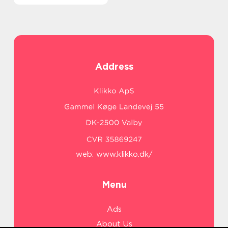
Address
web:
www.klikko.dk/
Menu
Ads
About Us