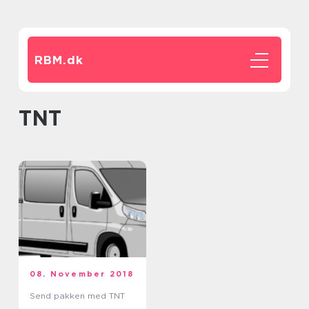
RBM.
dk
TNT
08. November 2018
Send pakken med TNT