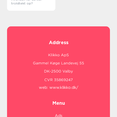
troldtekt op?
Address
web:
www.klikko.dk/
Menu
Ads