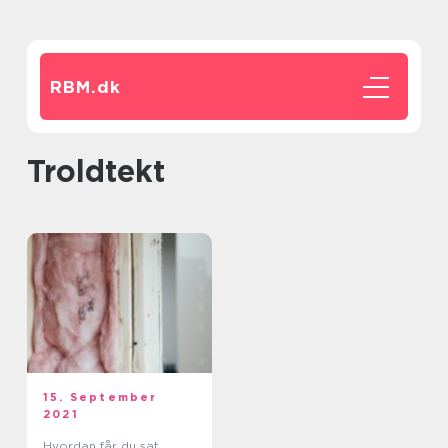
RBM.
dk
troldtekt
15. September
2021
Hvordan får du sat