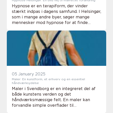
Hypnose Helsingør: En blid vej til målrettet forandring
Hypnose er en terapiform, der vinder
stærkt indpas i dagens samfund. I Helsingør,
som i mange andre byer, søger mange
mennesker mod hypnose for at finde
løsninger på både fysiske og psykiske
problemer. Men hvad ...
05 January 2025
Maler: En kunstform, et erhverv og en essentiel
håndværksydelse
Maler i Svendborg er en integreret del af
både kunstens verden og det
håndværksmæssige felt. En maler kan
forvandle simple overflader til
kunstværker, der vækker følelser og