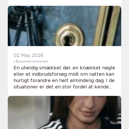
afgør, om en belægning holder sig pl...
02 May 2026
Låsesmed birkerød
En uheldig smækket dør, en knækket nøgle
eller et indbrudsforsøg midt om natten kan
hurtigt forandre en helt almindelig dag. I de
situationer er det en stor fordel at kende
en lokal , som kan rykke hurtigt ud, rådgive
om sikkerhed og sørge for, at hj...