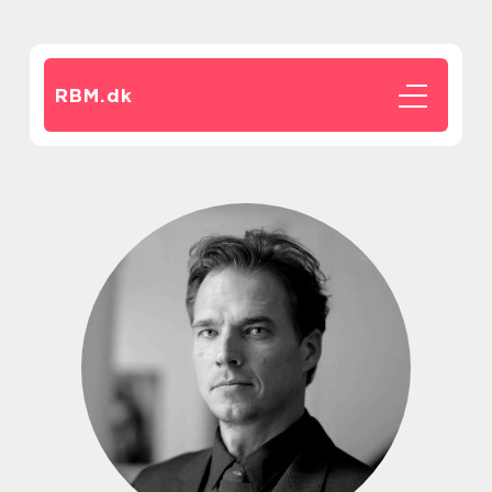
RBM.
dk