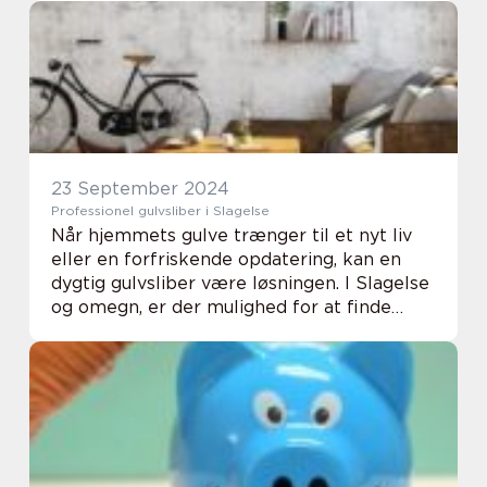
erindringer. I en mere praktisk k...
23 September 2024
Professionel gulvsliber i Slagelse
Når hjemmets gulve trænger til et nyt liv
eller en forfriskende opdatering, kan en
dygtig gulvsliber være løsningen. I Slagelse
og omegn, er der mulighed for at finde
håndværkere, som med stor faglighed og
pr&aeli...