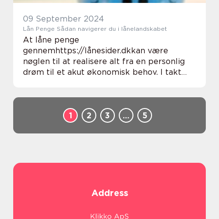
09 September 2024
Lån Penge Sådan navigerer du i lånelandskabet
At låne penge
gennemhttps://lånesider.dkkan være
nøglen til at realisere alt fra en personlig
drøm til et akut økonomisk behov. I takt
med at flere og flere långivere dukker op
på markedet, er det bl...
1
2
3
…
5
Address