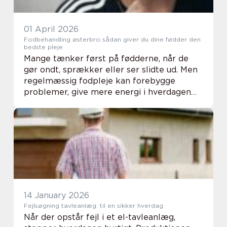
01 April 2026
Fodbehandling østerbro sådan giver du dine fødder den
bedste pleje
Mange tænker først på fødderne, når de
gør ondt, sprækker eller ser slidte ud. Men
regelmæssig fodpleje kan forebygge
problemer, give mere energi i hverdagen
og gøre det langt mere behageligt at gå,
løbe og stå op. På Østerbro og i de
omkringliggende...
14 January 2026
Fejlsøgning tavleanlæg: til en sikker hverdag
Når der opstår fejl i et el-tavleanlæg,