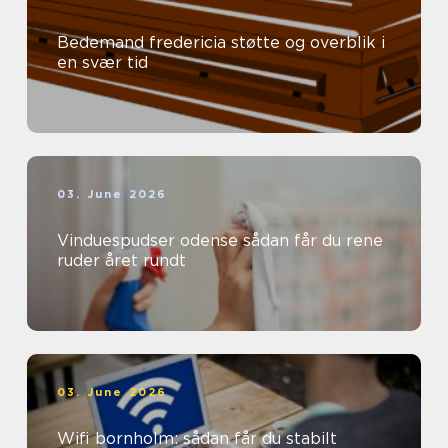
Bedemand fredericia støtte og overblik i
en svær tid
03. June 2026
Vinduespudser odense sådan får du rene
ruder året rundt
03. June 2026
Wifi bornholm: sådan får du stabilt