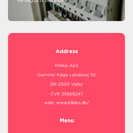
vardag och plånbok
Address
web:
www.klikko.dk/
Menu