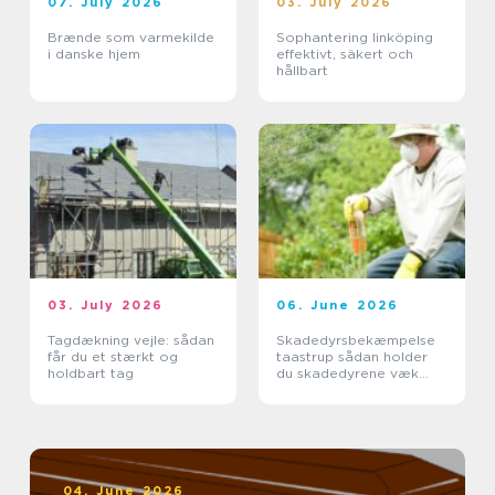
07. July 2026
03. July 2026
Brænde som varmekilde
Sophantering linköping
i danske hjem
effektivt, säkert och
hållbart
03. July 2026
06. June 2026
Tagdækning vejle: sådan
Skadedyrsbekæmpelse
får du et stærkt og
taastrup sådan holder
holdbart tag
du skadedyrene væk
året rundt
04. June 2026