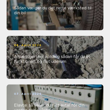
Sådan vælger du det rette værksted til
din bil
08. April 2026
Anlægsgartner kolding sådan får du et
funktionelt og flot uderum
07. April 2026
Elavtal så väljer du rätt avtal för din