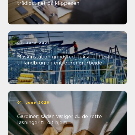
trådløst net på klippeøen
02. June 2026
Maskinstation grindsted fleksibel hjælp
til landbrug og entreprenørarbejde
01. June 2026
Gardiner: sådan vælger du de rette
løsninger til dit hjem