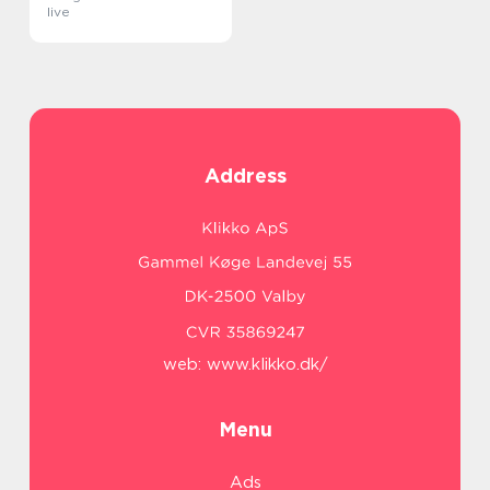
live
Address
web:
www.klikko.dk/
Menu
Ads