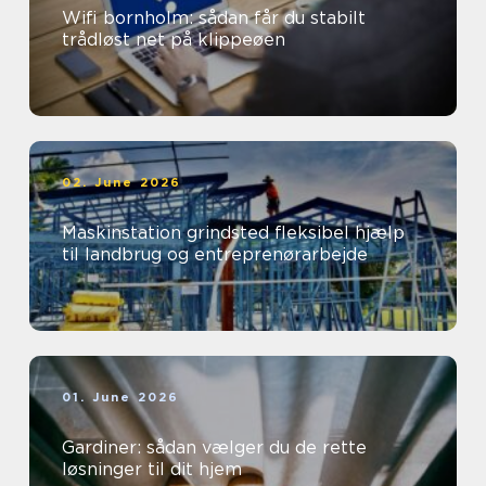
Wifi bornholm: sådan får du stabilt
trådløst net på klippeøen
02. June 2026
Maskinstation grindsted fleksibel hjælp
til landbrug og entreprenørarbejde
01. June 2026
Gardiner: sådan vælger du de rette
løsninger til dit hjem