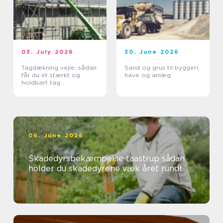
03. July 2026
30. June 2026
Tagdækning vejle: sådan
Sand og grus til byggeri,
får du et stærkt og
have og anlæg
holdbart tag
06. June 2026
Skadedyrsbekæmpelse taastrup sådan
holder du skadedyrene væk året rundt