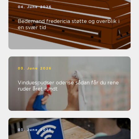
04. June 2026
Bedemand fredericia støtte og overblik i
en svær tid
03. June 2026
Vinduespudser odense sådan får du rene
ruder året rundt
03. June 2026