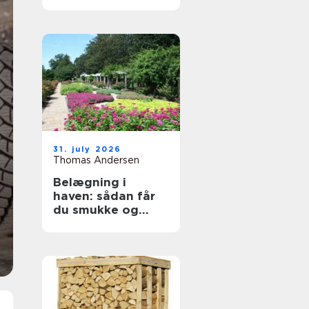
byggeprojekter
31. july 2026
Thomas Andersen
Belægning i
haven: sådan får
du smukke og
holdbare
udendørsarealer