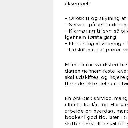
eksempel:
– Olieskift og skylning a
– Service på airconditio
– Klargøring til syn, så b
igennem første gang
– Montering af anhænger
– Udskiftning af pærer, v
Et moderne værksted har 
dagen gennem faste lever
skal udskiftes, og højere g
flere defekte dele end før
En praktisk service, mang
eller billig lånebil. Har 
arbejde og hverdag, mens 
booker i god tid, især i 
skifter dæk eller skal til s