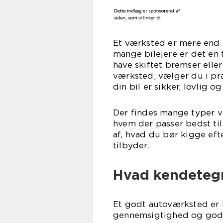
Et værksted er mere end b
mange bilejere er det en t
have skiftet bremser elle
værksted, vælger du i pra
din bil er sikker, lovlig og
Der findes mange typer v
hvem der passer bedst ti
af, hvad du bør kigge eft
tilbyder.
Hvad kendetegn
Et godt autoværksted er 
gennemsigtighed og god s