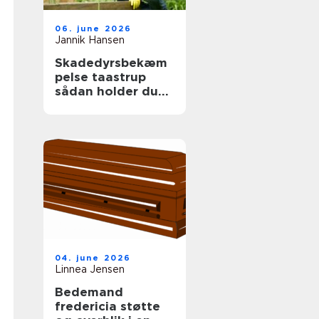
06. june 2026
Jannik Hansen
Skadedyrsbekæm
pelse taastrup
sådan holder du
skadedyrene væk
året rundt
04. june 2026
Linnea Jensen
Bedemand
fredericia støtte