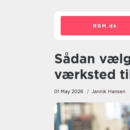
RBM.
dk
Sådan vælger du det rette
værksted til
01 May 2026
Jannik Hansen