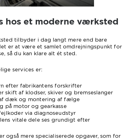
es hos et moderne værksted
ksted tilbyder i dag langt mere end bare
let er at være et samlet omdrejningspunkt for
e, så du kan klare alt ét sted.
ige services er:
n efter fabrikantens forskrifter
 skift af klodser, skiver og bremseslanger
af dæk og montering af fælge
ing på motor og gearkasse
fejlkoder via diagnoseudstyr
ilens vitale dele ses grundigt efter
r også mere specialiserede opgaver, som for