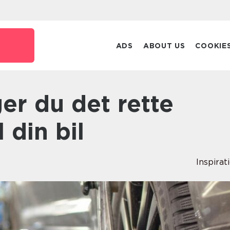
ADS
ABOUT US
COOKIE
 din bil
Inspirat