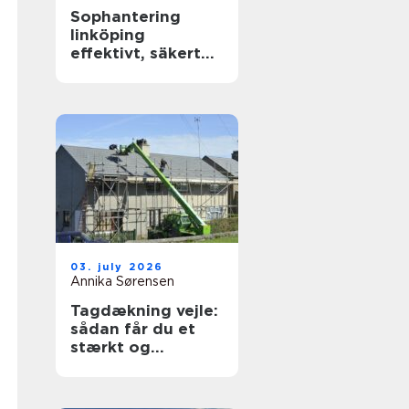
Sophantering
linköping
effektivt, säkert
och hållbart
03. july 2026
Annika Sørensen
Tagdækning vejle:
sådan får du et
stærkt og
holdbart tag