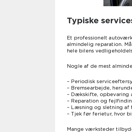
Typiske servic
Et professionelt autovær
almindelig reparation. Må
hele bilens vedligeholdels
Nogle af de mest almindel
– Periodisk serviceeftersy
– Bremsearbejde, herunder
– Dækskifte, opbevaring 
– Reparation og fejlfind
– Læsning og sletning af 
– Tjek før ferietur, hvor b
Mange værksteder tilbyde