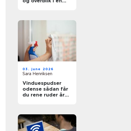
og overblik i en
svær tid
03. june 2026
Sara Henriksen
Vinduespudser
odense sådan får
du rene ruder året
rundt