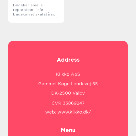
Badekar emalje
reparation – når
badekarret skal stå som
nyt
Address
web:
www.klikko.dk/
Menu