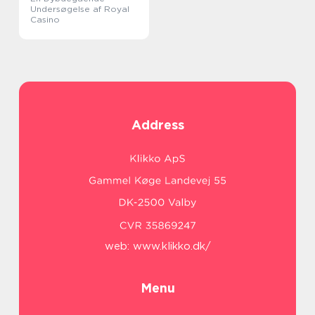
Undersøgelse af Royal
Casino
Address
web:
www.klikko.dk/
Menu