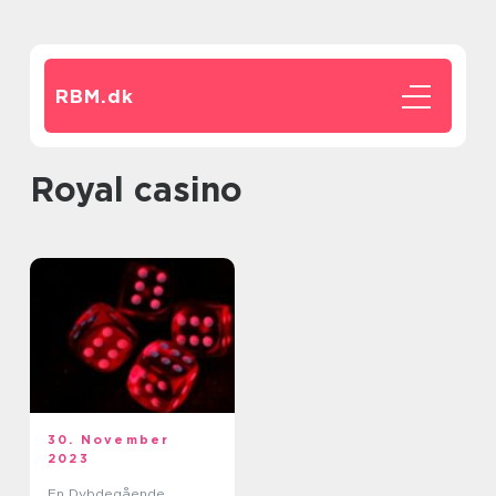
RBM.
dk
royal casino
30. November
2023
En Dybdegående