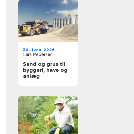
30. june 2026
Lars Pedersen
Sand og grus til
byggeri, have og
anlæg