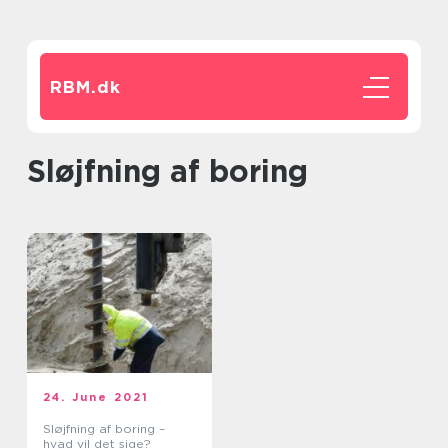
RBM.
dk
sløjfning af boring
24. June 2021
Sløjfning af boring –
hvad vil det sige?