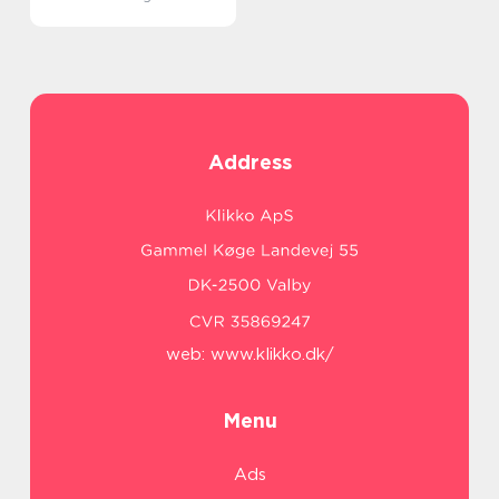
Address
web:
www.klikko.dk/
Menu
Ads