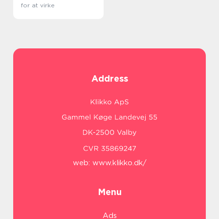
for at virke
Address
web:
www.klikko.dk/
Menu
Ads