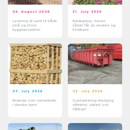
04. August 2026
31. July 2026
Levering af sand til både
Belægning i haven:
små og store
sådan får du smukke og
byggeprojekter
holdbare
udendørsarealer
07. July 2026
03. July 2026
Brænde som varmekilde
Sophantering linköping
i danske hjem
effektivt, säkert och
hållbart