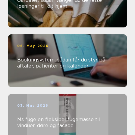
Gardiner: sådan vælger du de rette
løsninger til dit hjem
06. May 2026
Bookingsystem: sådan får du styr på
aftaler, patienter og kalender
03. May 2026
Ms fuge en fleksibel fugemasse til
vinduer, døre og facade