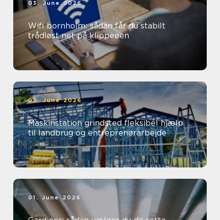
03. June 2026
Wifi bornholm: sådan får du stabilt
trådløst net på klippeøen
02. June 2026
Maskinstation grindsted fleksibel hjælp
til landbrug og entreprenørarbejde
01. June 2026