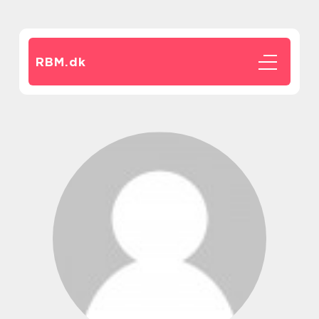
RBM.
dk