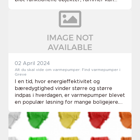
være en del af selve kunstværket, tilføje
karakter til et rum og reflektere en
personlig stil. Me...
02 April 2024
Alt du skal vide om varmepumper: Find varmepumper i
Greve
I en tid, hvor energieffektivitet og
bæredygtighed vinder større og større
indpas i hverdagen, er varmepumper blevet
en populær løsning for mange boligejere.
Disse innovative systemer udnytter
termodynamiske principper til at flytte
varme fra et sted...