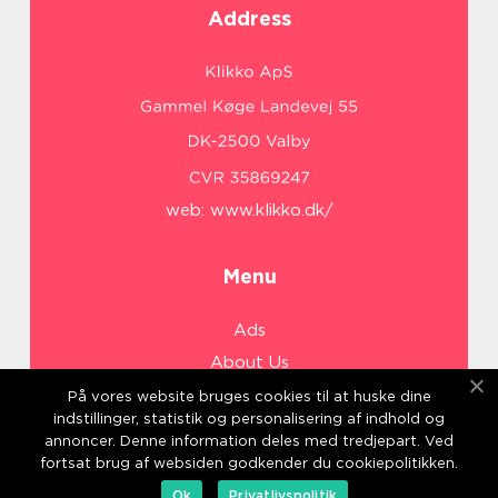
Address
web:
www.klikko.dk/
Menu
Ads
About Us
Cookies
På vores website bruges cookies til at huske dine
indstillinger, statistik og personalisering af indhold og
Contact
annoncer. Denne information deles med tredjepart. Ved
Sitemap
fortsat brug af websiden godkender du cookiepolitikken.
Ok
Privatlivspolitik