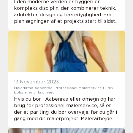
I den moderne verden er byggeri en
kompleks disciplin, der kombinerer teknik,
arkitektur, design og bæredygtighed. Fra
planlægningen af et projekts start til sidste
finish på byggepladsen, er der en række
forskellige faser, som alle spiller en afgøre...
13 November 2023
Malerfirma Aabenraa: Professionel malerservice til din
bolig eller virksomhed
Hvis du bor i Aabenraa eller omegn og har
brug for professionel malerservice, så er
der et par ting, du bør overveje, før du går i
gang med dit malerprojekt. Malerarbejde er
en vigtig del af enhver boligs eller
virksomheds v...