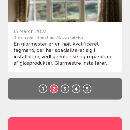
13 March 2023
Glarmester i Grimstrup: Alt du skal vide
En glarmester er en højt kvalificeret
fagmand, der har specialiseret sig i
installation, vedligeholdelse og reparation
af glasprodukter. Glarmestre installerer
vinduer og døre, udskifter ødelagte eller
beskadigede glasvarer og fremstiller
specialfrem...
1
2
3
4
5