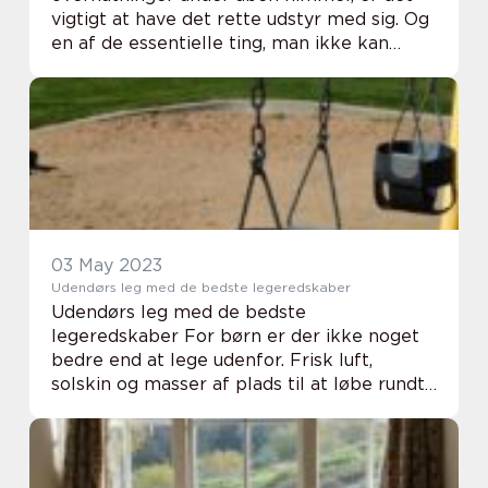
vigtigt at have det rette udstyr med sig. Og
en af de essentielle ting, man ikke kan
undvære, er en pålidelig sovepose. En god
sovepose kan ...
03 May 2023
Udendørs leg med de bedste legeredskaber
Udendørs leg med de bedste
legeredskaber For børn er der ikke noget
bedre end at lege udenfor. Frisk luft,
solskin og masser af plads til at løbe rundt
og udforske verden omkring dem. Men
hvad gør man, når der ikke e...