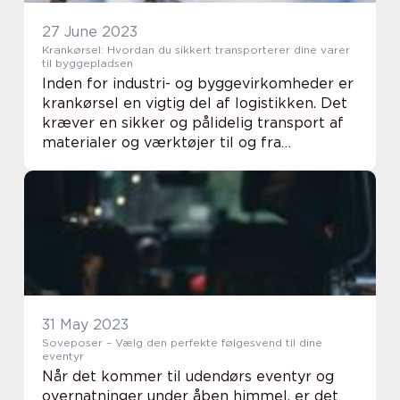
27 June 2023
Krankørsel: Hvordan du sikkert transporterer dine varer
til byggepladsen
Inden for industri- og byggevirkomheder er
krankørsel en vigtig del af logistikken. Det
kræver en sikker og pålidelig transport af
materialer og værktøjer til og fra
byggepladserne. Det er afgørende, at
virksomh...
31 May 2023
Soveposer – Vælg den perfekte følgesvend til dine
eventyr
Når det kommer til udendørs eventyr og
overnatninger under åben himmel, er det