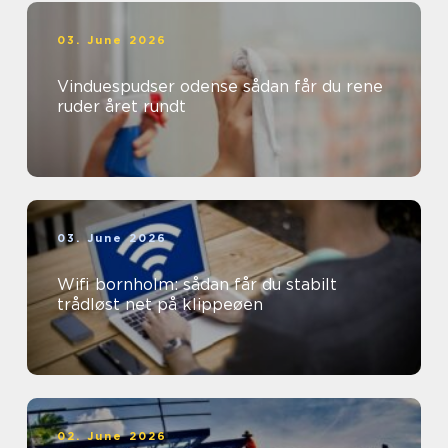
03. June 2026
Vinduespudser odense sådan får du rene
ruder året rundt
03. June 2026
Wifi bornholm: sådan får du stabilt
trådløst net på klippeøen
02. June 2026