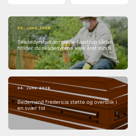
06. June 2026
Skadedyrsbekæmpelse taastrup sådan
holder du skadedyrene væk året rundt
04. June 2026
Bedemand fredericia støtte og overblik i
en svær tid