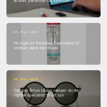
aftaler, patienter og kalender
03. May 2026
Ms fuge en fleksibel fugemasse til
vinduer, døre og facade
03. May 2026
Optiker århus sådan vælger du den
rigtige specialist til dit syn