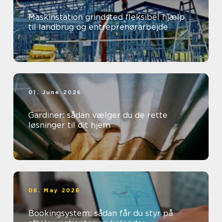
Maskinstation grindsted fleksibel hjælp
til landbrug og entreprenørarbejde
01. June 2026
Gardiner: sådan vælger du de rette
løsninger til dit hjem
06. May 2026
Bookingsystem: sådan får du styr på