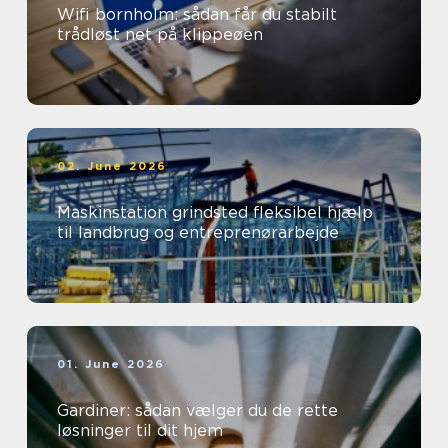
Wifi bornholm: sådan får du stabilt
trådløst net på klippeøen
02. June 2026
Maskinstation grindsted fleksibel hjælp
til landbrug og entreprenørarbejde
01. June 2026
Gardiner: sådan vælger du de rette
løsninger til dit hjem