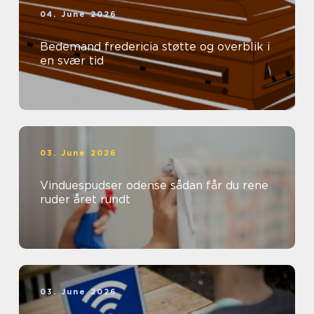
04. June 2026
Bedemand fredericia støtte og overblik i
en svær tid
03. June 2026
Vinduespudser odense sådan får du rene
ruder året rundt
03. June 2026