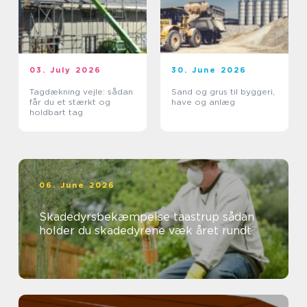
03. July 2026
30. June 2026
Tagdækning vejle: sådan
Sand og grus til byggeri,
får du et stærkt og
have og anlæg
holdbart tag
06. June 2026
Skadedyrsbekæmpelse taastrup sådan
holder du skadedyrene væk året rundt