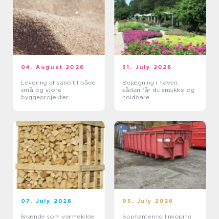
04. August 2026
31. July 2026
Levering af sand til både
Belægning i haven:
små og store
sådan får du smukke og
byggeprojekter
holdbare
udendørsarealer
07. July 2026
03. July 2026
Brænde som varmekilde
Sophantering linköping