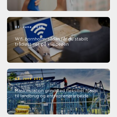
03. June 2026
Wifi bornholm: sådan får du stabilt
trådløst net på klippeøen
02. June 2026
Maskinstation grindsted fleksibel hjælp
til landbrug og entreprenørarbejde