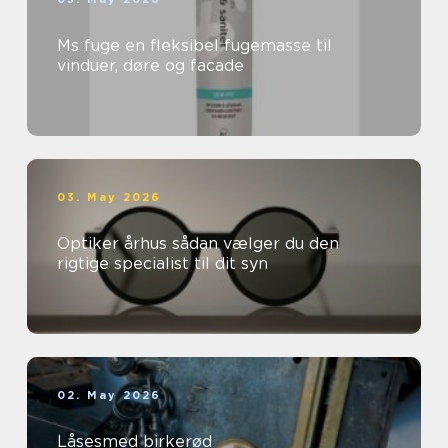
Ms fuge en fleksibel fugemasse til
vinduer, døre og facade
03. May 2026
Optiker århus sådan vælger du den
rigtige specialist til dit syn
02. May 2026
Låsesmed birkerød