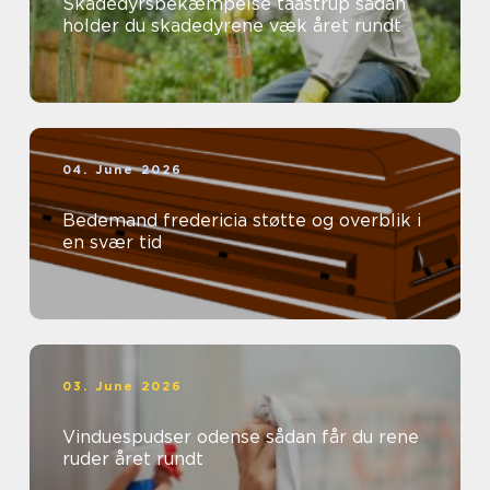
Skadedyrsbekæmpelse taastrup sådan
holder du skadedyrene væk året rundt
04. June 2026
Bedemand fredericia støtte og overblik i
en svær tid
03. June 2026
Vinduespudser odense sådan får du rene
ruder året rundt