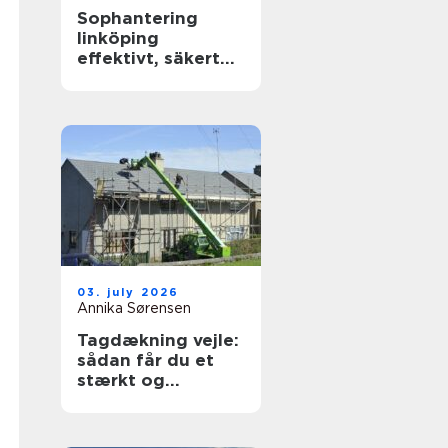
Sophantering
linköping
effektivt, säkert
och hållbart
03. july 2026
Annika Sørensen
Tagdækning vejle:
sådan får du et
stærkt og
holdbart tag