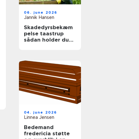
06. june 2026
Jannik Hansen
Skadedyrsbekæm
pelse taastrup
sådan holder du
skadedyrene væk
året rundt
04. june 2026
Linnea Jensen
Bedemand
fredericia støtte