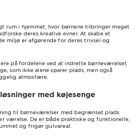
igt rum i hjemmet, hvor børnene tilbringer meget
udforske deres kreative evner. At skabe et
de miljø er afgørende for deres trivsel og
kusere på fordelene ved at indrette børneværelset
e, som ikke alene sparer plads, men også
yggelig atmosfære.
løsninger med køjesenge
sning til børneværelser med begrænset plads
ler værelse. De er både praktiske og funktionelle,
rummet og frigør gulvareal.