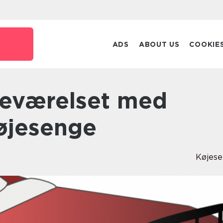
ADS
ABOUT US
COOKIE
køjesenge
Køjes