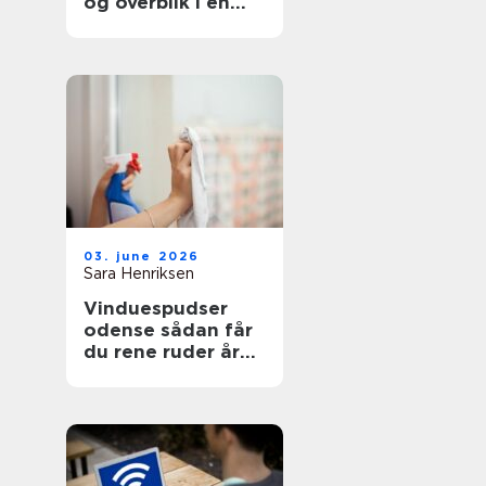
og overblik i en
svær tid
03. june 2026
Sara Henriksen
Vinduespudser
odense sådan får
du rene ruder året
rundt