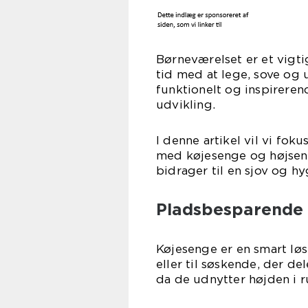
Børneværelset er et vigt
tid med at lege, sove og 
funktionelt og inspireren
udvikling.
I denne artikel vil vi fo
med køjesenge og højseng
bidrager til en sjov og h
Pladsbesparende 
Køjesenge er en smart lø
eller til søskende, der de
da de udnytter højden i 