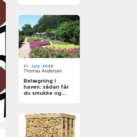
byggeprojekter
31. july 2026
Thomas Andersen
Belægning i
haven: sådan får
du smukke og
holdbare
udendørsarealer