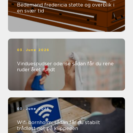
Bedemand fredericia støtte og overblik i
en svær tid
03. June 2026
Vinduespudser odense sådan får du rene
ruder året rundt
03. June 2026
Wifi bornholm: sådan får du stabilt
trådløst net på klippeøen