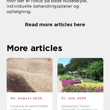
hvor der er fokus på både hudanalyse,
individuelle behandlingsplaner og
opfølgning.
Read more articles here
More articles
04. August 2026
31. July 2026
Levering af sand til både
Belægning i haven:
små og store
sådan får du smukke og