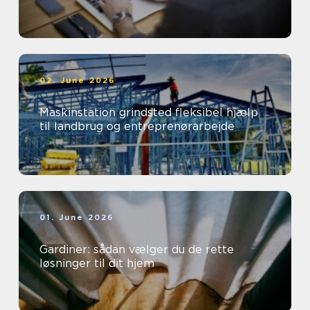
02. June 2026
Maskinstation grindsted fleksibel hjælp
til landbrug og entreprenørarbejde
01. June 2026
Gardiner: sådan vælger du de rette
løsninger til dit hjem