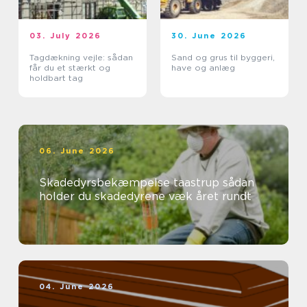
03. July 2026
30. June 2026
Tagdækning vejle: sådan
Sand og grus til byggeri,
får du et stærkt og
have og anlæg
holdbart tag
06. June 2026
Skadedyrsbekæmpelse taastrup sådan
holder du skadedyrene væk året rundt
04. June 2026