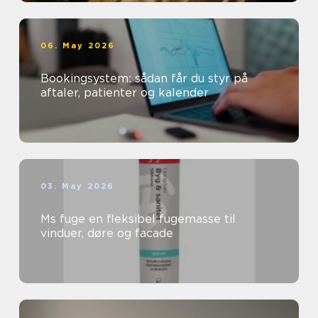
06. May 2026
Bookingsystem: sådan får du styr på
aftaler, patienter og kalender
03. May 2026
Ms fuge en fleksibel fugemasse til
vinduer, døre og facade