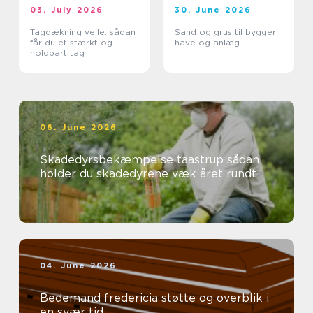
03. July 2026
30. June 2026
Tagdækning vejle: sådan
Sand og grus til byggeri,
får du et stærkt og
have og anlæg
holdbart tag
06. June 2026
Skadedyrsbekæmpelse taastrup sådan
holder du skadedyrene væk året rundt
04. June 2026
Bedemand fredericia støtte og overblik i
en svær tid