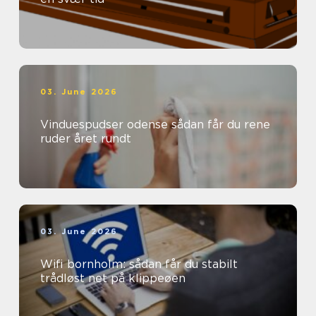
03. June 2026
Vinduespudser odense sådan får du rene
ruder året rundt
03. June 2026
Wifi bornholm: sådan får du stabilt
trådløst net på klippeøen