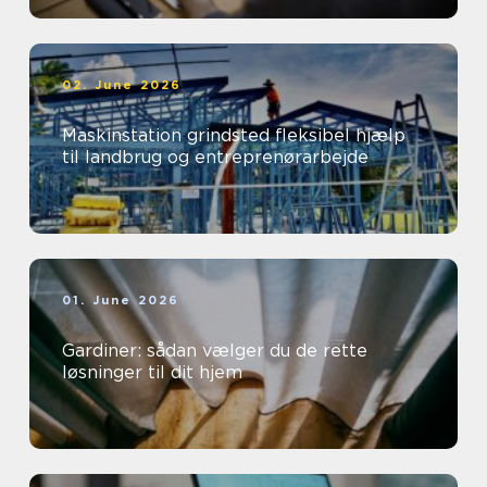
02. June 2026
Maskinstation grindsted fleksibel hjælp
til landbrug og entreprenørarbejde
01. June 2026
Gardiner: sådan vælger du de rette
løsninger til dit hjem