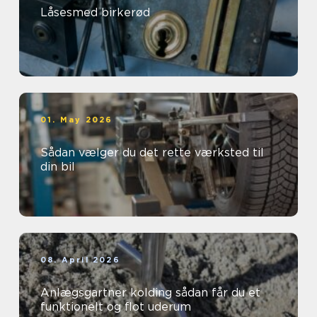
Låsesmed birkerød
01. May 2026
Sådan vælger du det rette værksted til
din bil
08. April 2026
Anlægsgartner kolding sådan får du et
funktionelt og flot uderum