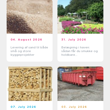
04. August 2026
31. July 2026
Levering af sand til både
Belægning i haven:
små og store
sådan får du smukke og
byggeprojekter
holdbare
udendørsarealer
07. July 2026
03. July 2026