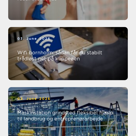
03. June 2026
Wifi bornholm: sådan får du stabilt
trådløst net på klippeøen
02. June 2026
Maskinstation grindsted fleksibel hjælp
til landbrug og entreprenørarbejde