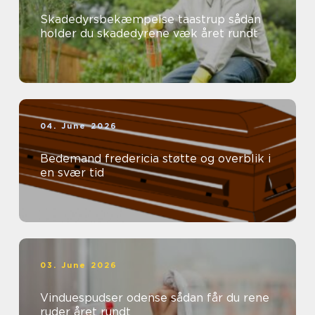
Skadedyrsbekæmpelse taastrup sådan
holder du skadedyrene væk året rundt
04. June 2026
Bedemand fredericia støtte og overblik i
en svær tid
03. June 2026
Vinduespudser odense sådan får du rene
ruder året rundt