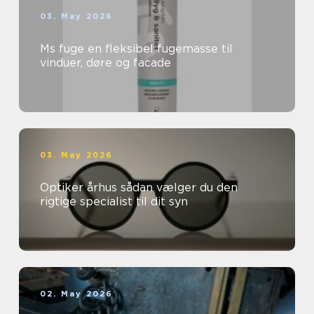
03. May 2026
Ms fuge en fleksibel fugemasse til
vinduer, døre og facade
03. May 2026
Optiker århus sådan vælger du den
rigtige specialist til dit syn
02. May 2026