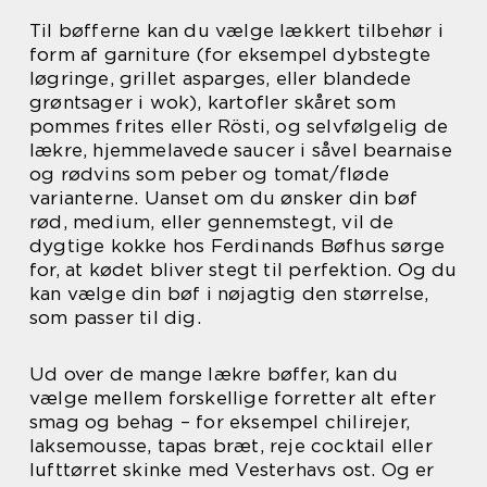
Til bøfferne kan du vælge lækkert tilbehør i
form af garniture (for eksempel dybstegte
løgringe, grillet asparges, eller blandede
grøntsager i wok), kartofler skåret som
pommes frites eller Rösti, og selvfølgelig de
lækre, hjemmelavede saucer i såvel bearnaise
og rødvins som peber og tomat/fløde
varianterne. Uanset om du ønsker din bøf
rød, medium, eller gennemstegt, vil de
dygtige kokke hos Ferdinands Bøfhus sørge
for, at kødet bliver stegt til perfektion. Og du
kan vælge din bøf i nøjagtig den størrelse,
som passer til dig.
Ud over de mange lækre bøffer, kan du
vælge mellem forskellige forretter alt efter
smag og behag – for eksempel chilirejer,
laksemousse, tapas bræt, reje cocktail eller
lufttørret skinke med Vesterhavs ost. Og er