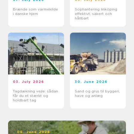
Brænde som varmekilde
Sophantering linköping
i danske hjem
effektivt, säkert och
hållbart
03. July 2026
30. June 2026
Tagdækning vejle: sådan
Sand og grus til byggeri,
får du et stærkt og
have og anlæg
holdbart tag
06. June 2026