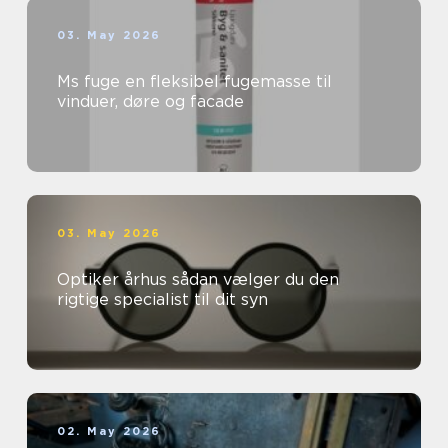
03. May 2026
Ms fuge en fleksibel fugemasse til
vinduer, døre og facade
03. May 2026
Optiker århus sådan vælger du den
rigtige specialist til dit syn
02. May 2026