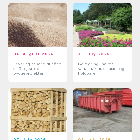
04. August 2026
31. July 2026
Levering af sand til både
Belægning i haven:
små og store
sådan får du smukke og
byggeprojekter
holdbare
udendørsarealer
07. July 2026
03. July 2026