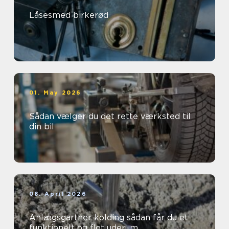
Låsesmed birkerød
01. May 2026
Sådan vælger du det rette værksted til
din bil
08. April 2026
Anlægsgartner kolding sådan får du et
funktionelt og flot uderum