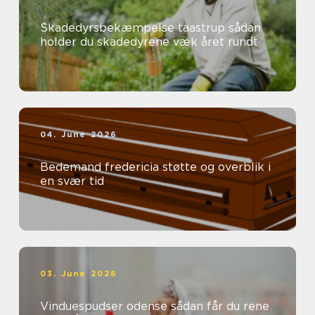
Skadedyrsbekæmpelse taastrup sådan
holder du skadedyrene væk året rundt
04. June 2026
Bedemand fredericia støtte og overblik i
en svær tid
03. June 2026
Vinduespudser odense sådan får du rene