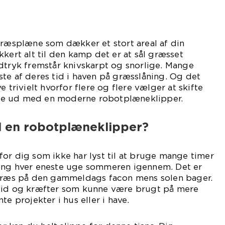
græsplæne som dækker et stort areal af din
kert alt til den kamp det er at sål græsset
dtryk fremstår knivskarpt og snorlige. Mange
te af deres tid i haven på græsslåning. Og det
e trivielt hvorfor flere og flere vælger at skifte
e ud med en moderne robotplæneklipper.
d en robotplæneklipper?
or dig som ikke har lyst til at bruge mange timer
ing hver eneste uge sommeren igennem. Det er
 græs på den gammeldags facon mens solen bager.
tid og kræfter som kunne være brugt på mere
te projekter i hus eller i have.