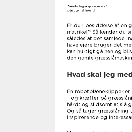
Er du i besiddelse af en 
matrikel? Så kender du sik
således at det samlede in
have ejere bruger det mes
kan hurtigt gå hen og bliv
den gamle græsslåmaskin
Hvad skal jeg me
En robotplæneklipper er f
– og kræfter på græsslån
hårdt og slidsomt at slå
Og så tager græsslåning 
inspirerende og interessan