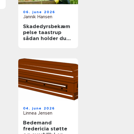
06. june 2026
Jannik Hansen
Skadedyrsbekæm
pelse taastrup
sådan holder du
skadedyrene væk
året rundt
04. june 2026
Linnea Jensen
Bedemand
fredericia støtte