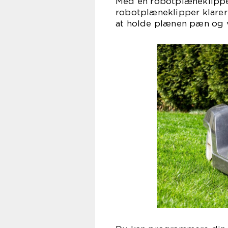
Med en robotplæneklipper
robotplæneklipper klarer
at holde plænen pæn og v