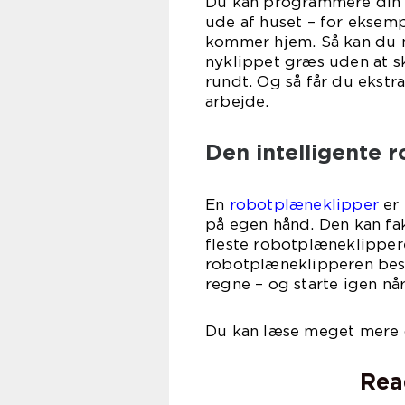
Du kan programmere din r
ude af huset – for eksem
kommer hjem. Så kan du n
nyklippet græs uden at s
rundt. Og så får du ekstra
arbejde.
Den intelligente 
En
robotplæneklipper
er 
på egen hånd. Den kan fa
fleste robotplæneklipper
robotplæneklipperen besk
regne – og starte igen nå
Du kan læse meget mere 
Rea