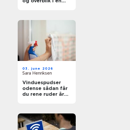
og overblik i en
svær tid
03. june 2026
Sara Henriksen
Vinduespudser
odense sådan får
du rene ruder året
rundt