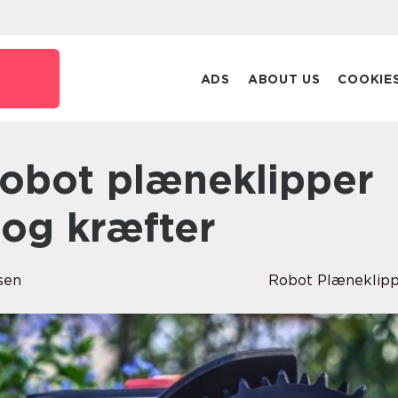
ADS
ABOUT US
COOKIE
 og kræfter
sen
Robot Plæneklip