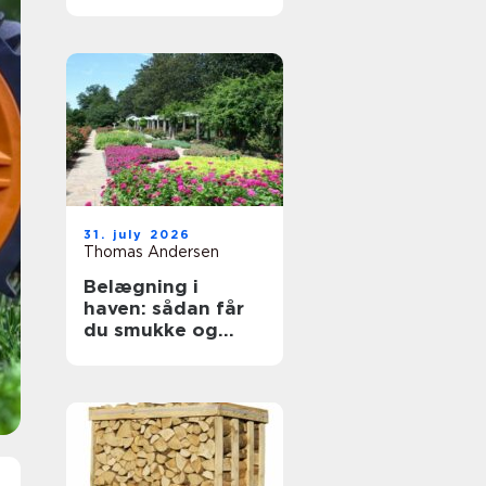
byggeprojekter
31. july 2026
Thomas Andersen
Belægning i
haven: sådan får
du smukke og
holdbare
udendørsarealer