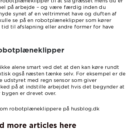
obotplæneklipper til at slå græsset mens du er
pel på arbejde – og være færdig inden du
yde synet af en veltrimmet have og duften af
kulle se på en robotplæneklipper som kører
 tid til afslapning eller andre former for have
robotplæneklipper
ikke alene smart ved det at den kan køre rundt
ktisk også næsten tænke selv. For eksempel er de
e udstyret med regn sensor som giver
ed på at indstille arbejdet hvis det begynder at
r bygen er drevet over.
om robotplæneklippere på husblog.dk
d more articles here