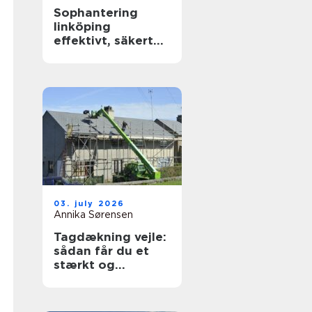
Sophantering
linköping
effektivt, säkert
och hållbart
03. july 2026
Annika Sørensen
Tagdækning vejle:
sådan får du et
stærkt og
holdbart tag