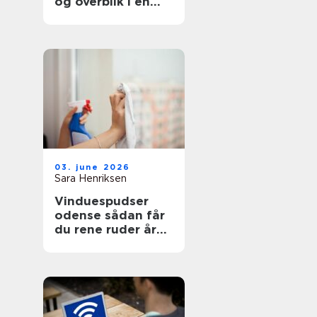
og overblik i en
svær tid
03. june 2026
Sara Henriksen
Vinduespudser
odense sådan får
du rene ruder året
rundt