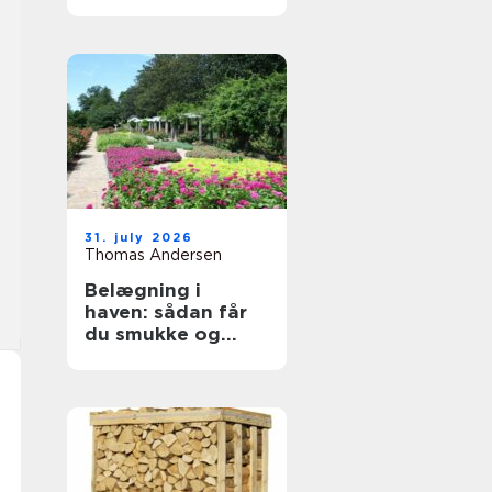
byggeprojekter
31. july 2026
Thomas Andersen
Belægning i
haven: sådan får
du smukke og
holdbare
udendørsarealer