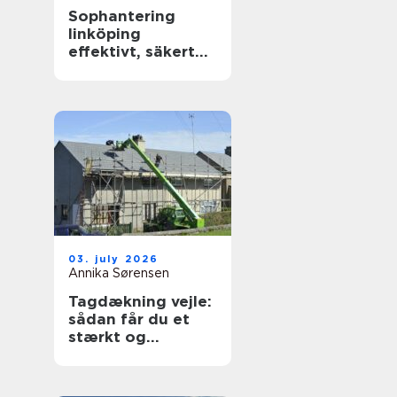
Sophantering
linköping
effektivt, säkert
och hållbart
03. july 2026
Annika Sørensen
Tagdækning vejle:
sådan får du et
stærkt og
holdbart tag