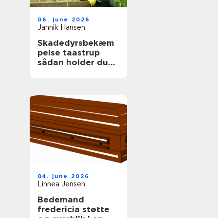
06. june 2026
Jannik Hansen
Skadedyrsbekæm
pelse taastrup
sådan holder du
skadedyrene væk
året rundt
04. june 2026
Linnea Jensen
Bedemand
fredericia støtte