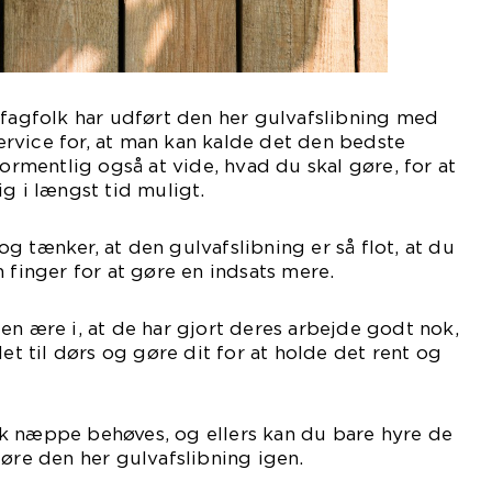
 fagfolk har udført den her gulvafslibning med
 service for, at man kan kalde det den bedste
formentlig også at vide, hvad du skal gøre, for at
g i længst tid muligt.
g tænker, at den gulvafslibning er så flot, at du
 finger for at gøre en indsats mere.
en ære i, at de har gjort deres arbejde godt nok,
det til dørs og gøre dit for at holde det rent og
k næppe behøves, og ellers kan du bare hyre de
føre den her gulvafslibning igen.