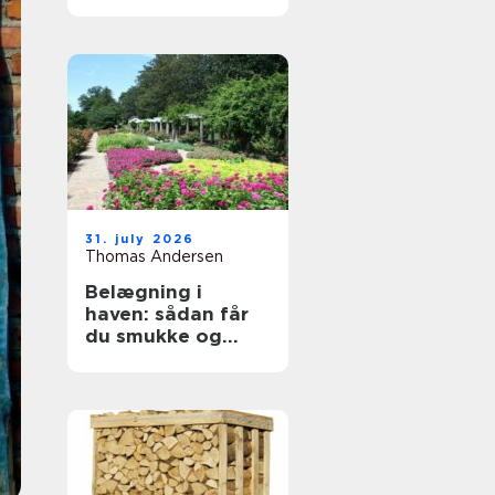
byggeprojekter
31. july 2026
Thomas Andersen
Belægning i
haven: sådan får
du smukke og
holdbare
udendørsarealer