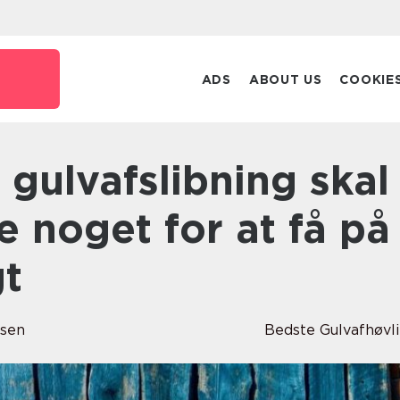
ADS
ABOUT US
COOKIE
e noget for at få på
gt
lsen
Bedste Gulvafhøvl