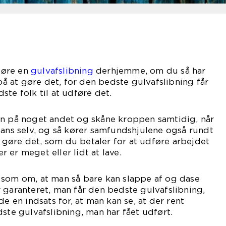
dføre en
gulvafslibning
derhjemme, om du så har
 på at gøre det, for den bedste gulvafslibning får
ste folk til at udføre det.
en på noget andet og skåne kroppen samtidig, når
jans selv, og så kører samfundshjulene også rundt
at gøre det, som du betaler for at udføre arbejdet
 er meget eller lidt at lave.
 som om, at man så bare kan slappe af og dase
 garanteret, man får den bedste gulvafslibning,
de en indsats for, at man kan se, at der rent
dste gulvafslibning, man har fået udført.