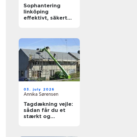
Sophantering
linköping
effektivt, säkert
och hållbart
03. july 2026
Annika Sørensen
Tagdækning vejle:
sådan får du et
stærkt og
holdbart tag