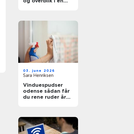
og overblik i en
svær tid
03. june 2026
Sara Henriksen
Vinduespudser
odense sådan får
du rene ruder året
rundt