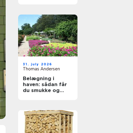
byggeprojekter
31. july 2026
Thomas Andersen
Belægning i
haven: sådan får
du smukke og
holdbare
udendørsarealer