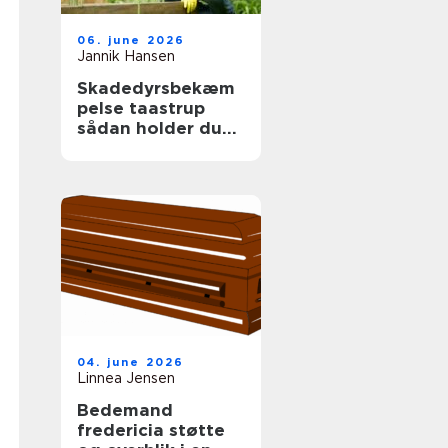
06. june 2026
Jannik Hansen
Skadedyrsbekæm
pelse taastrup
sådan holder du
skadedyrene væk
året rundt
04. june 2026
Linnea Jensen
Bedemand
fredericia støtte