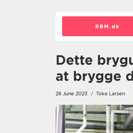
RBM.
dk
Dette brygudstyr behøver du til
at brygge d
26 June 2023
Toke Larsen