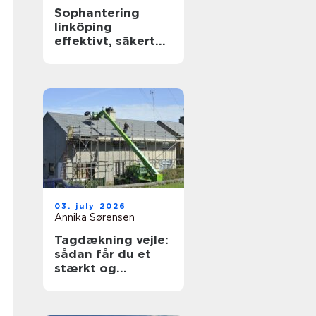
Sophantering
linköping
effektivt, säkert
och hållbart
03. july 2026
Annika Sørensen
Tagdækning vejle:
sådan får du et
stærkt og
holdbart tag