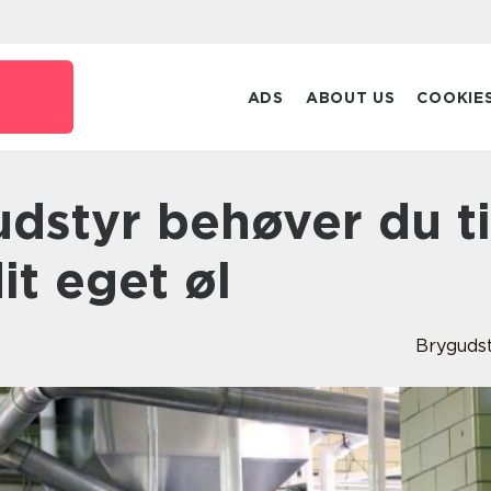
ADS
ABOUT US
COOKIE
it eget øl
Bryguds