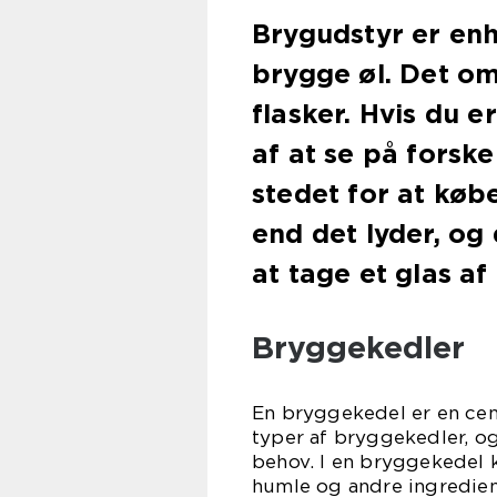
Brygudstyr er enh
brygge øl. Det omf
flasker. Hvis du e
af at se på forskel
stedet for at køb
end det lyder, og
at tage et glas af
Bryggekedler
En bryggekedel er en cen
typer af bryggekedler, o
behov. I en bryggekedel 
humle og andre ingrediens