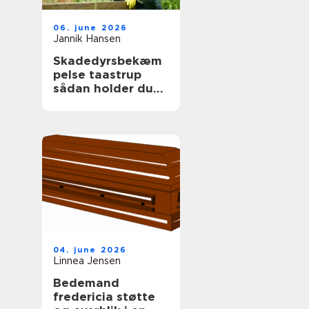
06. june 2026
Jannik Hansen
Skadedyrsbekæm
pelse taastrup
sådan holder du
skadedyrene væk
året rundt
04. june 2026
Linnea Jensen
Bedemand
fredericia støtte