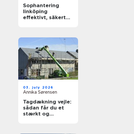
Sophantering
linköping
effektivt, säkert
och hållbart
03. july 2026
Annika Sørensen
Tagdækning vejle:
sådan får du et
stærkt og
holdbart tag