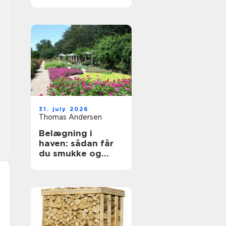
byggeprojekter
31. july 2026
Thomas Andersen
Belægning i
haven: sådan får
du smukke og
holdbare
udendørsarealer