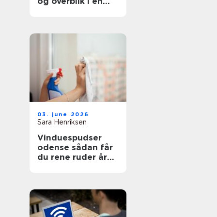
og overblik i en
svær tid
03. june 2026
Sara Henriksen
Vinduespudser
odense sådan får
du rene ruder året
rundt