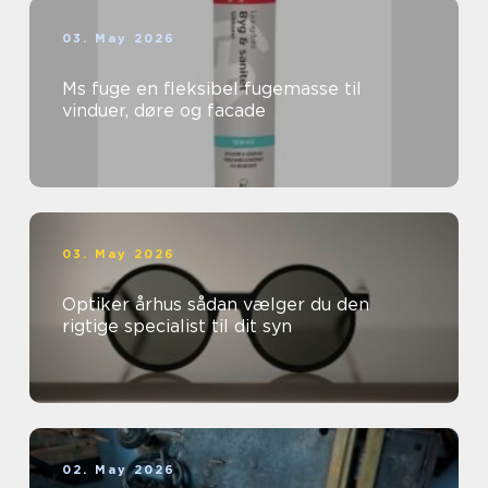
03. May 2026
Ms fuge en fleksibel fugemasse til
vinduer, døre og facade
03. May 2026
Optiker århus sådan vælger du den
rigtige specialist til dit syn
02. May 2026