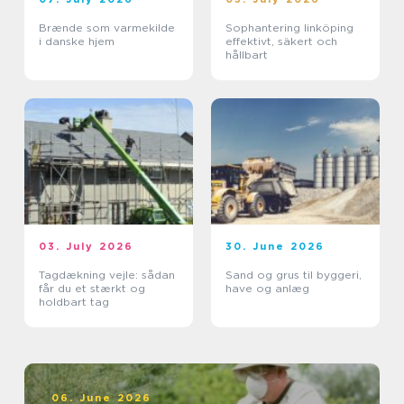
Brænde som varmekilde
Sophantering linköping
i danske hjem
effektivt, säkert och
hållbart
03. July 2026
30. June 2026
Tagdækning vejle: sådan
Sand og grus til byggeri,
får du et stærkt og
have og anlæg
holdbart tag
06. June 2026