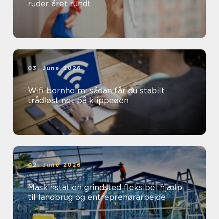
ruder året rundt
03. June 2026
Wifi bornholm: sådan får du stabilt
trådløst net på klippeøen
02. June 2026
Maskinstation grindsted fleksibel hjælp
til landbrug og entreprenørarbejde