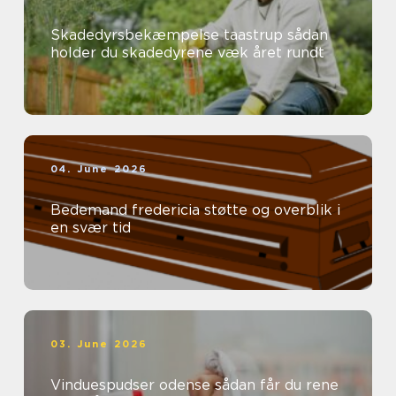
Skadedyrsbekæmpelse taastrup sådan
holder du skadedyrene væk året rundt
04. June 2026
Bedemand fredericia støtte og overblik i
en svær tid
03. June 2026
Vinduespudser odense sådan får du rene