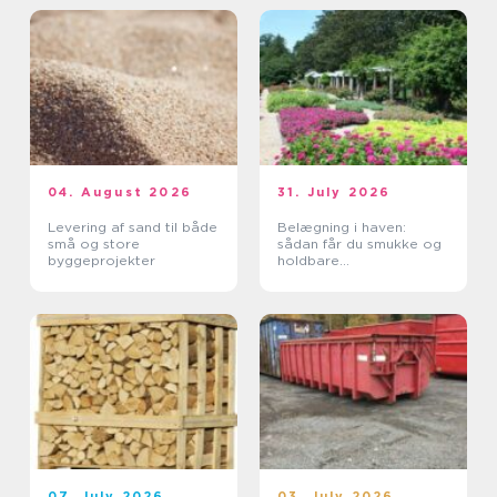
04. August 2026
31. July 2026
Levering af sand til både
Belægning i haven:
små og store
sådan får du smukke og
byggeprojekter
holdbare
udendørsarealer
07. July 2026
03. July 2026