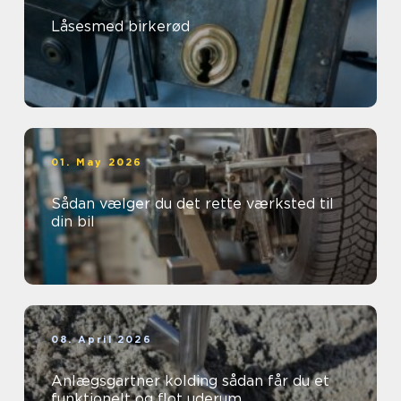
Låsesmed birkerød
01. May 2026
Sådan vælger du det rette værksted til
din bil
08. April 2026
Anlægsgartner kolding sådan får du et
funktionelt og flot uderum