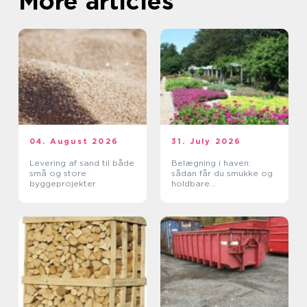
More articles
04. August 2026
31. July 2026
Levering af sand til både
Belægning i haven:
små og store
sådan får du smukke og
byggeprojekter
holdbare
udendørsarealer