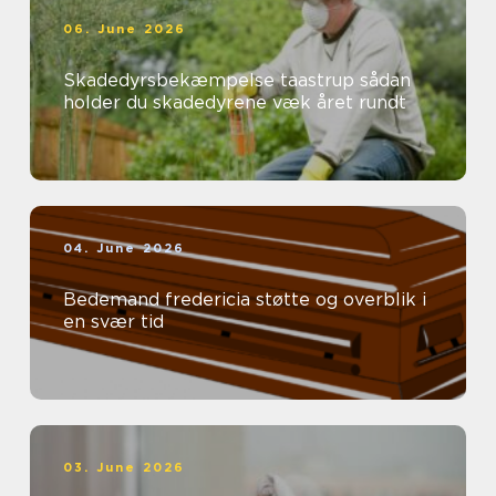
06. June 2026
Skadedyrsbekæmpelse taastrup sådan
holder du skadedyrene væk året rundt
04. June 2026
Bedemand fredericia støtte og overblik i
en svær tid
03. June 2026