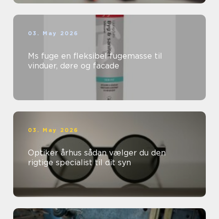
03. May 2026
Ms fuge en fleksibel fugemasse til
vinduer, døre og facade
03. May 2026
Optiker århus sådan vælger du den
rigtige specialist til dit syn