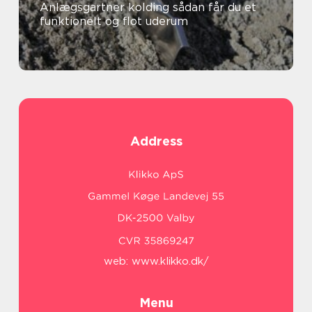
Anlægsgartner kolding sådan får du et
funktionelt og flot uderum
Address
web:
www.klikko.dk/
Menu