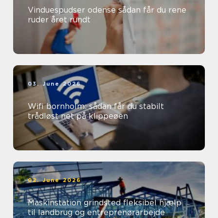
Vinduespudser odense sådan får du rene
ruder året rundt
03. June 2026
Wifi bornholm: sådan får du stabilt
trådløst net på klippeøen
02. June 2026
Maskinstation grindsted fleksibel hjælp
til landbrug og entreprenørarbejde