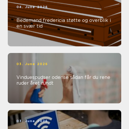
04. June 2026
Bedemand fredericia støtte og overblik i
en svær tid
03. June 2026
Vinduespudser odense sådan får du rene
ruder året rundt
03. June 2026