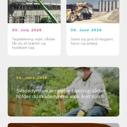
03. July 2026
30. June 2026
Tagdækning vejle: sådan
Sand og grus til byggeri,
får du et stærkt og
have og anlæg
holdbart tag
06. June 2026
Skadedyrsbekæmpelse taastrup sådan
holder du skadedyrene væk året rundt