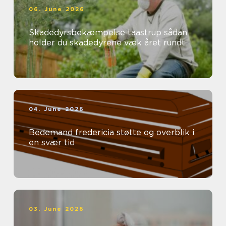
06. June 2026
Skadedyrsbekæmpelse taastrup sådan
holder du skadedyrene væk året rundt
04. June 2026
Bedemand fredericia støtte og overblik i
en svær tid
03. June 2026