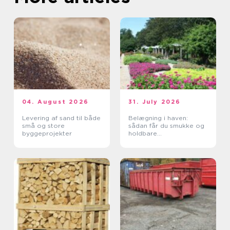
04. August 2026
31. July 2026
Levering af sand til både
Belægning i haven:
små og store
sådan får du smukke og
byggeprojekter
holdbare
udendørsarealer