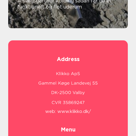
Anlægsgartner kolding sådan får du et
funktionelt og flot uderum
Address
web:
www.klikko.dk/
Menu