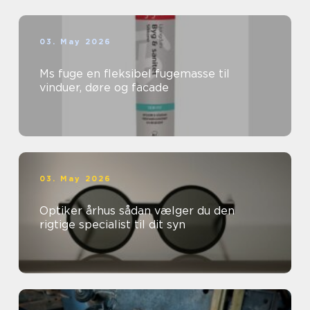
03. May 2026
Ms fuge en fleksibel fugemasse til
vinduer, døre og facade
03. May 2026
Optiker århus sådan vælger du den
rigtige specialist til dit syn