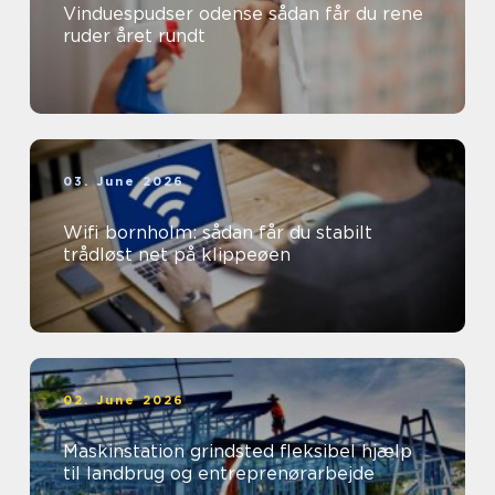
Vinduespudser odense sådan får du rene
ruder året rundt
03. June 2026
Wifi bornholm: sådan får du stabilt
trådløst net på klippeøen
02. June 2026
Maskinstation grindsted fleksibel hjælp
til landbrug og entreprenørarbejde