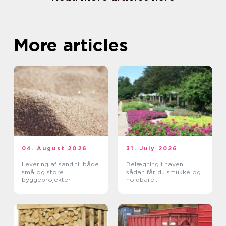
More articles
04. August 2026
31. July 2026
Levering af sand til både
Belægning i haven:
små og store
sådan får du smukke og
byggeprojekter
holdbare
udendørsarealer