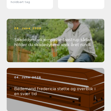
holdbart tag
06. June 2026
Skadedyrsbekæmpelse taastrup sådan
holder du skadedyrene væk året rundt
04. June 2026
Bedemand fredericia støtte og overblik i
en svær tid