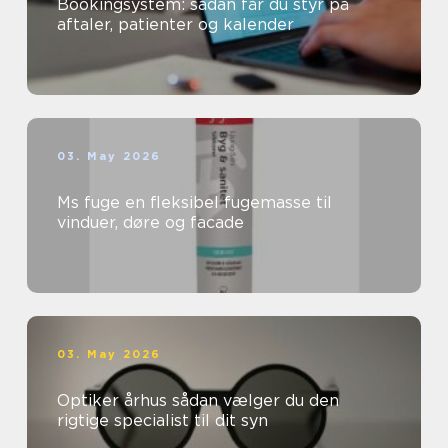
Bookingsystem: sådan får du styr på
aftaler, patienter og kalender
03. May 2026
Ms fuge en fleksibel fugemasse til
vinduer, døre og facade
03. May 2026
Optiker århus sådan vælger du den
rigtige specialist til dit syn