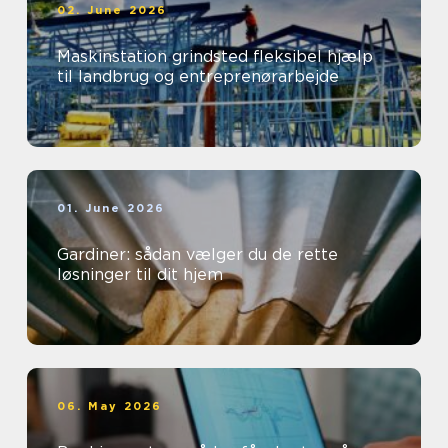
02. June 2026
Maskinstation grindsted fleksibel hjælp
til landbrug og entreprenørarbejde
01. June 2026
Gardiner: sådan vælger du de rette
løsninger til dit hjem
06. May 2026