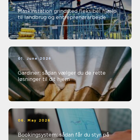
Maskinstation grindsted fleksibel hjælp
til landbrug og entreprenørarbejde
01. June 2026
Gardiner: sådan vælger du de rette
løsninger til dit hjem
06. May 2026
Bookingsystem: sådan får du styr på