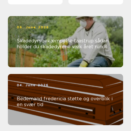
06. June 2026
Skadedyrsbekæmpelse taastrup sådan
holder du skadedyrene væk året rundt
04. June 2026
Bedemand fredericia støtte og overblik i
en svær tid