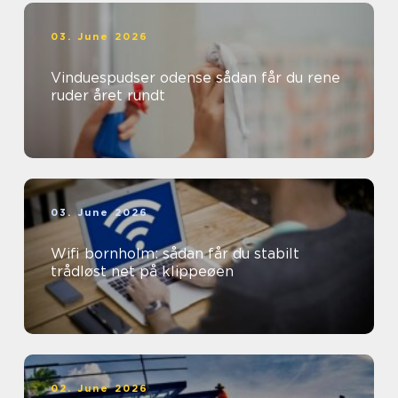
03. June 2026
Vinduespudser odense sådan får du rene
ruder året rundt
03. June 2026
Wifi bornholm: sådan får du stabilt
trådløst net på klippeøen
02. June 2026