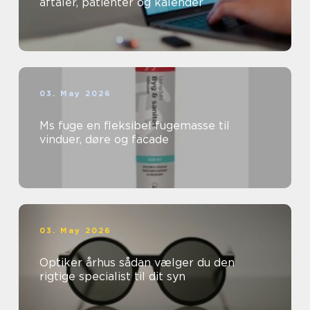
aftaler, patienter og kalender
03. May 2026
Ms fuge en fleksibel fugemasse til
vinduer, døre og facade
03. May 2026
Optiker århus sådan vælger du den
rigtige specialist til dit syn