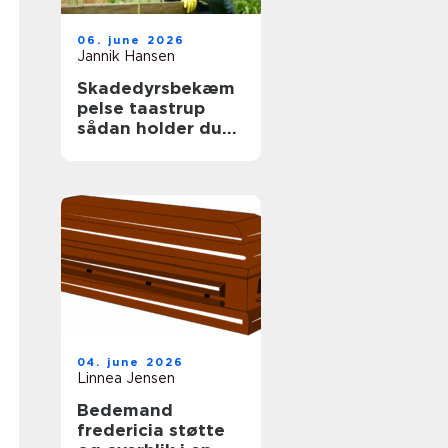
06. june 2026
Jannik Hansen
Skadedyrsbekæm
pelse taastrup
sådan holder du
skadedyrene væk
året rundt
04. june 2026
Linnea Jensen
Bedemand
fredericia støtte