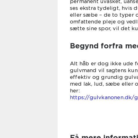
permanent uvasket, uanse
ses ekstra tydeligt, hvis
eller sæbe – de to typer
omfattende pleje og vedli
sætte sine spor, vil det k
Begynd forfra med
Alt håb er dog ikke ude f
gulvmand vil sagtens kunn
effektiv og grundig gulv
med lak, lud, sæbe eller 
h
https://gulvkanonen.dk/g
Få mere informat