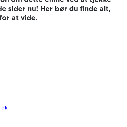
 sider nu! Her bør du finde alt,
or at vide.
k
.dk