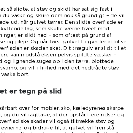
 så slidte, at støv og skidt har sat sig fast i
n du vaske og skure dem nok så grundigt – de vil
de ud, når gulvet tørrer. Den slidte overflade er
beskyttende lag, som skulle værne træet mod
nger, er slidt ned – som oftest på grund af
e og pleje. Og når først gulvet begynder at blive
erfladen er skaden sket. Dit trægulv er slidt til et
gere kan modstå eksempelvis spildte væsker –
and og lignende suges op i den tørre, blottede
svamp, og vil, i lighed med det nedtrådte støv
 vaske bort.
t er tegn på slid
sårbart over for møbler, sko, kæledyrenes skarpe
 og du vil iagttage, at der opstår flere ridser og
overfladiske skader vil også tiltrække støv og
revnerne, og bidrage til, at gulvet vil fremstå