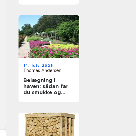
byggeprojekter
31. july 2026
Thomas Andersen
Belægning i
haven: sådan får
du smukke og
holdbare
udendørsarealer