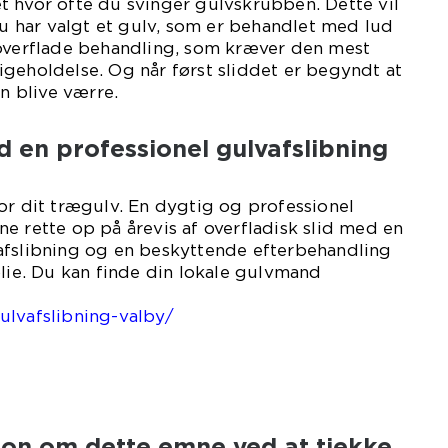
t hvor ofte du svinger gulvskrubben. Dette vil
 du har valgt et gulv, som er behandlet med lud
 overflade behandling, som kræver den mest
geholdelse. Og når først sliddet er begyndt at
un blive værre.
 en professionel gulvafslibning
or dit trægulv. En dygtig og professionel
e rette op på årevis af overfladisk slid med en
afslibning og en beskyttende efterbehandling
olie. Du kan finde din lokale gulvmand
er:
ulvafslibning-valby/
ion om dette emne ved at tjekke