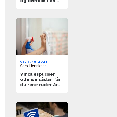
og overblik i en
svær tid
03. june 2026
Sara Henriksen
Vinduespudser
odense sådan får
du rene ruder året
rundt