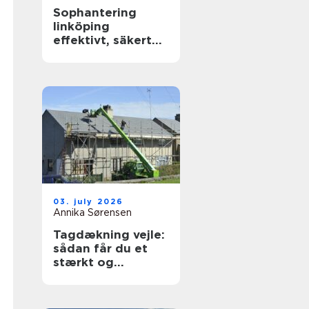
Sophantering
linköping
effektivt, säkert
och hållbart
03. july 2026
Annika Sørensen
Tagdækning vejle:
sådan får du et
stærkt og
holdbart tag