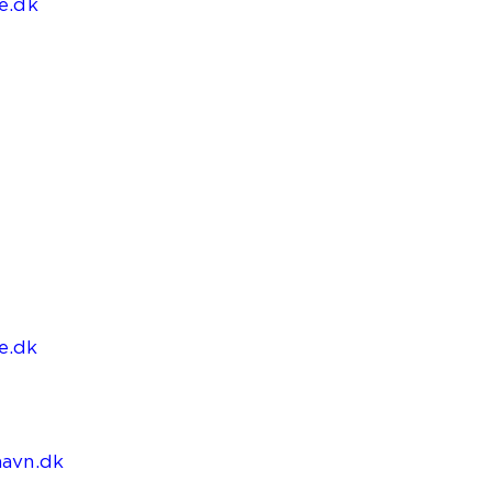
e.dk
e.dk
havn.dk