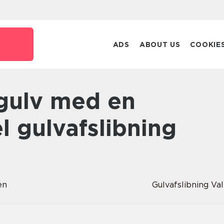
ADS
ABOUT US
COOKIE
l gulvafslibning
en
Gulvafslibning Va