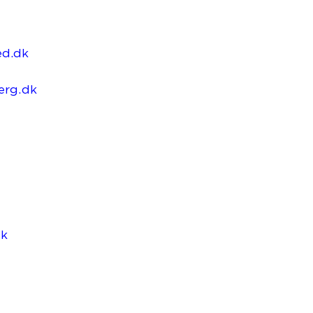
ed.dk
erg.dk
dk