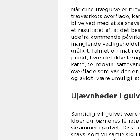
Når dine trægulve er blevet
træværkets overflade, ka
blive ved med at se snavse
et resultatet af, at det 
udefra kommende påvirkni
manglende vedligeholdels
gråligt, falmet og mat i ov
punkt, hvor det ikke læn
kaffe, te, rødvin, saftev
overflade som var den en 
og skidt, være umuligt at
Ujævnheder i gulve
Samtidig vil gulvet være 
kløer og børnenes legetøj,
skrammer i gulvet. Disse 
snavs, som vil samle sig i 