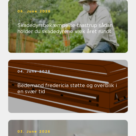
06. June 2026
Skadedyrsbekæmpelse taastrup sådan
holder du skadedyrene væk året rundt
04. June 2026
Bedemand fredericia støtte og overblik i
en svær tid
03. June 2026