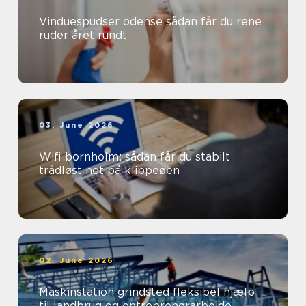
Vinduespudser odense sådan får du rene
ruder året rundt
03. June 2026
Wifi bornholm: sådan får du stabilt
trådløst net på klippeøen
02. June 2026
Maskinstation grindsted fleksibel hjælp
til landbrug og entreprenørarbejde