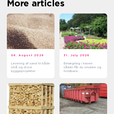
More articles
04. August 2026
31. July 2026
Levering af sand til både
Belægning i haven:
små og store
sådan får du smukke og
byggeprojekter
holdbare
udendørsarealer