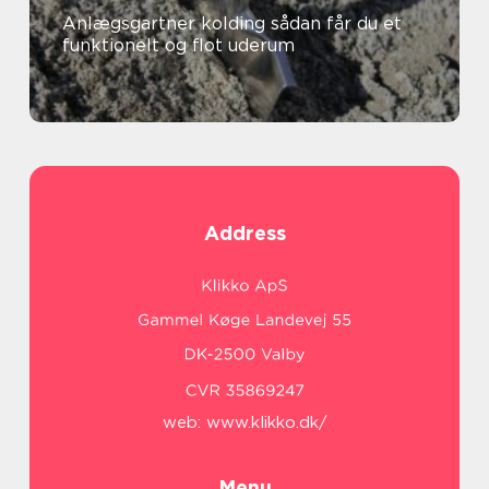
Anlægsgartner kolding sådan får du et
funktionelt og flot uderum
Address
web:
www.klikko.dk/
Menu