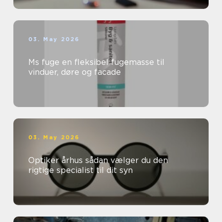
03. May 2026
Ms fuge en fleksibel fugemasse til
vinduer, døre og facade
03. May 2026
Optiker århus sådan vælger du den
rigtige specialist til dit syn