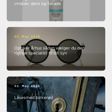
vinduer, døre og facade
03. May 2026
Optiker århus sådan vælger du den
rigtige specialist til dit syn
02. May 2026
Låsesmed birkerød