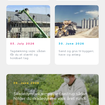
03. July 2026
30. June 2026
Tagdækning vejle: sådan
Sand og grus til byggeri,
får du et stærkt og
have og anlæg
holdbart tag
06. June 2026
Skadedyrsbekæmpelse taastrup sådan
holder du skadedyrene væk året rundt