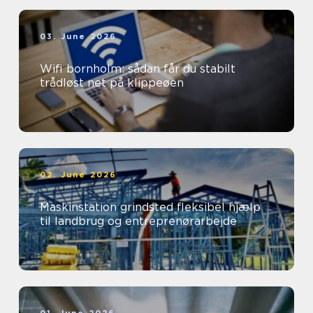
03. June 2026
Wifi bornholm: sådan får du stabilt
trådløst net på klippeøen
02. June 2026
Maskinstation grindsted fleksibel hjælp
til landbrug og entreprenørarbejde