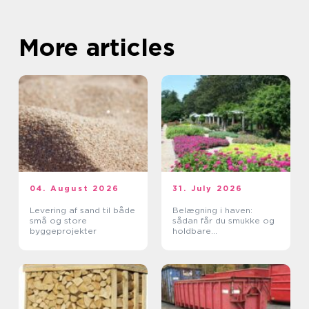
More articles
04. August 2026
31. July 2026
Levering af sand til både
Belægning i haven:
små og store
sådan får du smukke og
byggeprojekter
holdbare
udendørsarealer