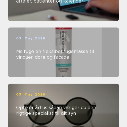
aftaler, patienter og kalender
03. May 2026
Ms fuge en fleksibel fugemasse til
vinduer, døre og facade
03. May 2026
Optiker århus sådan vælger du den
rigtige specialist til dit syn