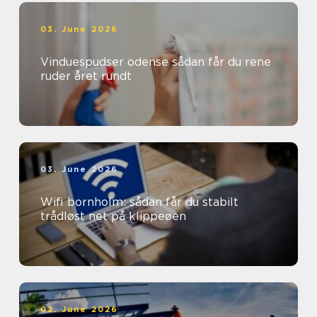
03. June 2026
Vinduespudser odense sådan får du rene
ruder året rundt
03. June 2026
Wifi bornholm: sådan får du stabilt
trådløst net på klippeøen
02. June 2026