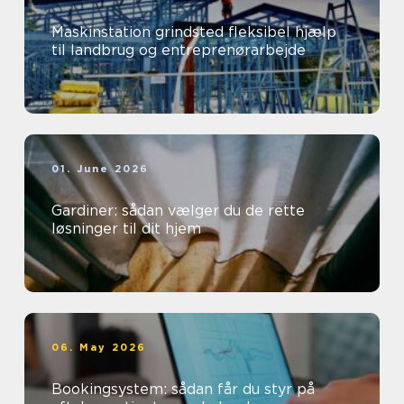
Maskinstation grindsted fleksibel hjælp
til landbrug og entreprenørarbejde
01. June 2026
Gardiner: sådan vælger du de rette
løsninger til dit hjem
06. May 2026
Bookingsystem: sådan får du styr på