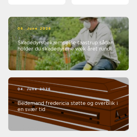
06. June 2026
Skadedyrsbekæmpelse taastrup sådan
holder du skadedyrene væk året rundt
04. June 2026
Bedemand fredericia støtte og overblik i
en svær tid