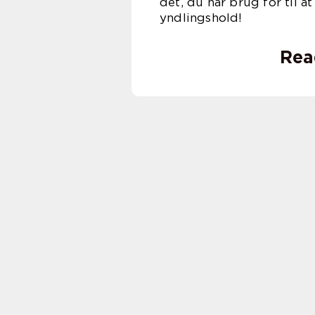
det, du har brug for til a
yndlingshold!
Rea