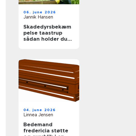
06. june 2026
Jannik Hansen
Skadedyrsbekæm
pelse taastrup
sådan holder du
skadedyrene væk
året rundt
04. june 2026
Linnea Jensen
Bedemand
fredericia støtte