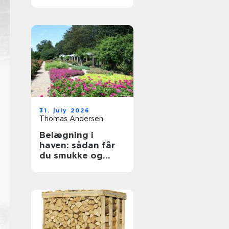
byggeprojekter
31. july 2026
Thomas Andersen
Belægning i
haven: sådan får
du smukke og
holdbare
udendørsarealer