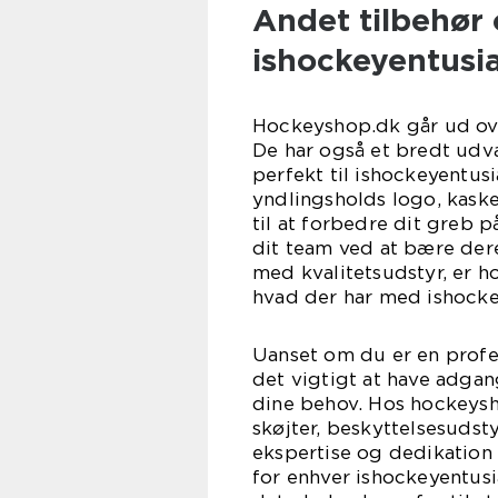
Andet tilbehør 
ishockeyentusi
Hockeyshop.dk går ud ove
De har også et bredt udva
perfekt til ishockeyentusi
yndlingsholds logo, kaske
til at forbedre dit greb 
dit team ved at bære der
med kvalitetsudstyr, er h
hvad der har med ishocke
Uanset om du er en profes
det vigtigt at have adga
dine behov. Hos hockeysho
skøjter, beskyttelsesudst
ekspertise og dedikation 
for enhver ishockeyentusi