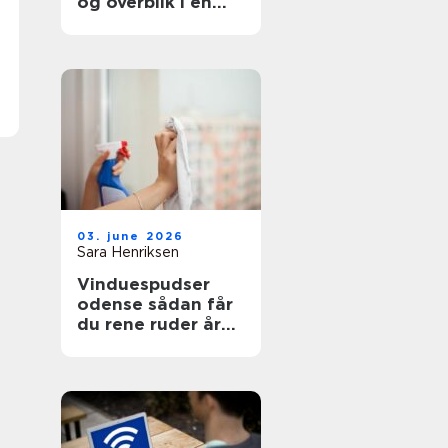
og overblik i en
svær tid
03. june 2026
Sara Henriksen
Vinduespudser
odense sådan får
du rene ruder året
rundt