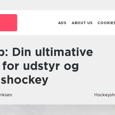
ADS
ABOUT US
COOKIE
 for udstyr og
 ishockey
riksen
Hockeysh