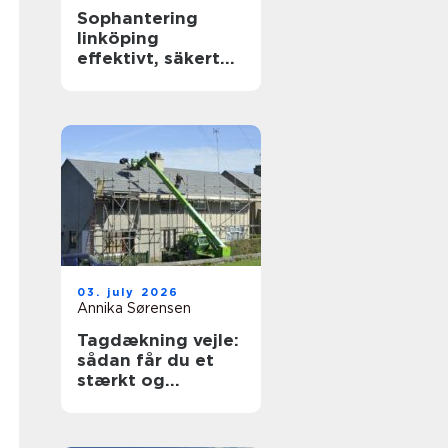
Sophantering
linköping
effektivt, säkert
och hållbart
03. july 2026
Annika Sørensen
Tagdækning vejle:
sådan får du et
stærkt og
holdbart tag