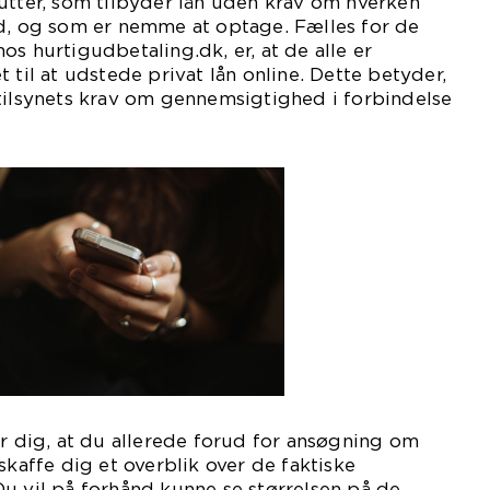
utter, som tilbyder lån uden krav om hverken
ed, og som er nemme at optage. Fælles for de
os hurtigudbetaling.dk, er, at de alle er
 til at udstede privat lån online. Dette betyder,
tilsynets krav om gennemsigtighed i forbindelse
or dig, at du allerede forud for ansøgning om
skaffe dig et overblik over de faktiske
u vil på forhånd kunne se størrelsen på de