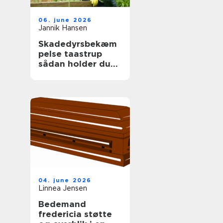
06. june 2026
Jannik Hansen
Skadedyrsbekæm
pelse taastrup
sådan holder du
skadedyrene væk
året rundt
04. june 2026
Linnea Jensen
Bedemand
fredericia støtte