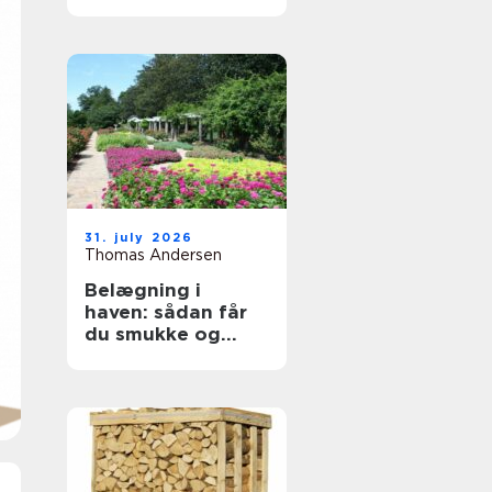
byggeprojekter
31. july 2026
Thomas Andersen
Belægning i
haven: sådan får
du smukke og
holdbare
udendørsarealer