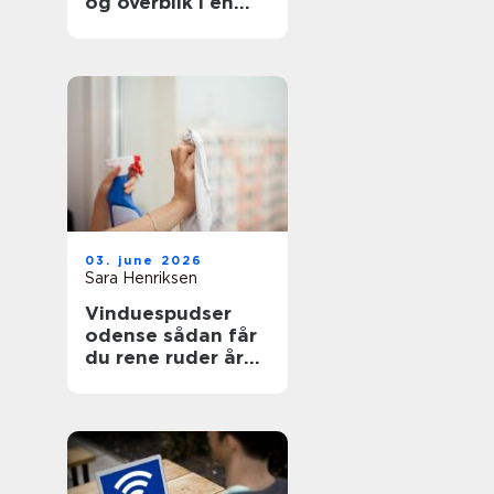
og overblik i en
svær tid
03. june 2026
Sara Henriksen
Vinduespudser
odense sådan får
du rene ruder året
rundt