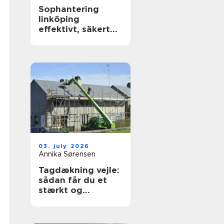
Sophantering
linköping
effektivt, säkert
och hållbart
03. july 2026
Annika Sørensen
Tagdækning vejle:
sådan får du et
stærkt og
holdbart tag