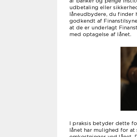
af banker og penge instit
udbetaling eller sikkerh
låneudbydere, du finder h
godkendt af Finanstilsynet
at de er underlagt Finans
med optagelse af lånet.
I praksis betyder dette f
lånet har mulighed for at 
omkostninger ved lånet. D