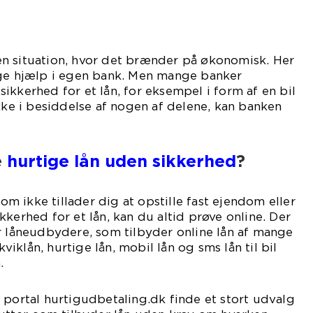
i en situation, hvor det brænder på økonomisk. Her
øge hjælp i egen bank. Men mange banker
e sikkerhed for et lån, for eksempel i form af en bil
ikke i besiddelse af nogen af delene, kan banken
e
hurtige lån uden sikkerhed
?
som ikke tillader dig at opstille fast ejendom eller
kerhed for et lån, kan du altid prøve online. Der
r låneudbydere, som tilbyder online lån af mange
 kviklån, hurtige lån, mobil lån og sms lån til bil
.
 portal hurtigudbetaling.dk finde et stort udvalg