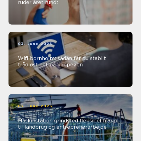
ruder året rundt
03. June 2026
Wifi bornholm: sådan får du stabilt
trådløst net på klippeøen
02. June 2026
Maskinstation grindsted fleksibel hjælp
til landbrug og entreprenørarbejde