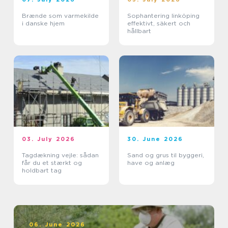
Brænde som varmekilde
Sophantering linköping
i danske hjem
effektivt, säkert och
hållbart
03. July 2026
30. June 2026
Tagdækning vejle: sådan
Sand og grus til byggeri,
får du et stærkt og
have og anlæg
holdbart tag
06. June 2026