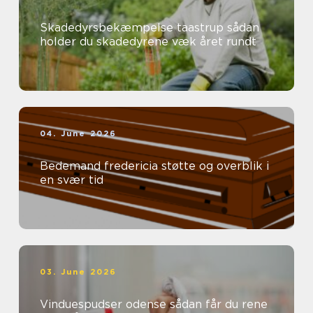
Skadedyrsbekæmpelse taastrup sådan
holder du skadedyrene væk året rundt
04. June 2026
Bedemand fredericia støtte og overblik i
en svær tid
03. June 2026
Vinduespudser odense sådan får du rene