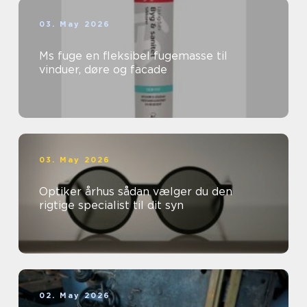
03. May 2026
Ms fuge en fleksibel fugemasse til
vinduer, døre og facade
03. May 2026
Optiker århus sådan vælger du den
rigtige specialist til dit syn
02. May 2026