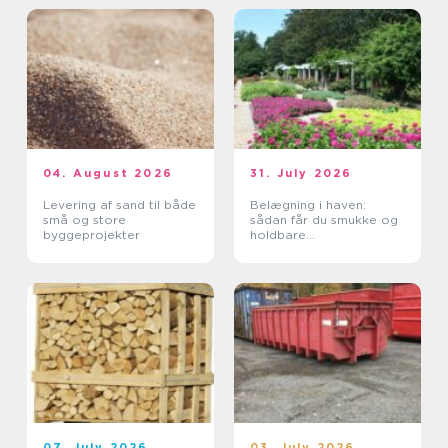
04. August 2026
31. July 2026
Levering af sand til både
Belægning i haven:
små og store
sådan får du smukke og
byggeprojekter
holdbare
udendørsarealer
07. July 2026
03. July 2026