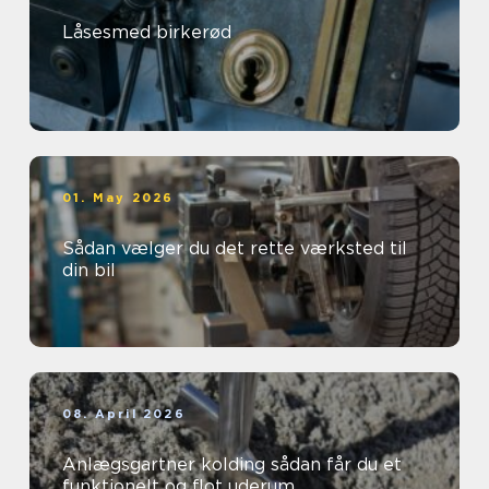
Låsesmed birkerød
01. May 2026
Sådan vælger du det rette værksted til
din bil
08. April 2026
Anlægsgartner kolding sådan får du et
funktionelt og flot uderum